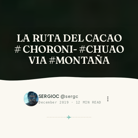
LA RUTA DEL CACAO
# CHORONI- #CHUAO
VIA #MONTAÑA
SERGIOC
@
sergc
December 2019
·
12
MIN READ