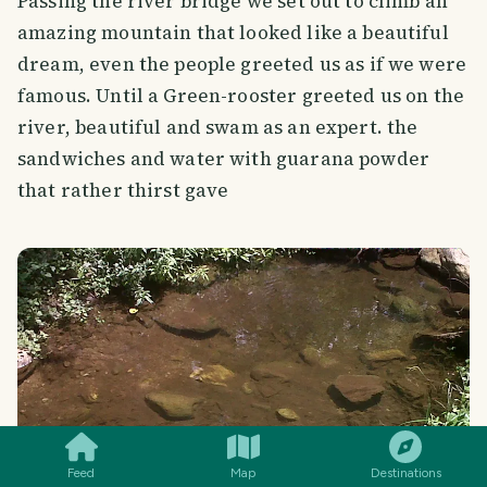
Passing the river bridge we set out to climb an
amazing mountain that looked like a beautiful
dream, even the people greeted us as if we were
famous. Until a Green-rooster greeted us on the
river, beautiful and swam as an expert. the
sandwiches and water with guarana powder
that rather thirst gave
SMILES
COMMENT
SHARE
Feed
Map
Destinations