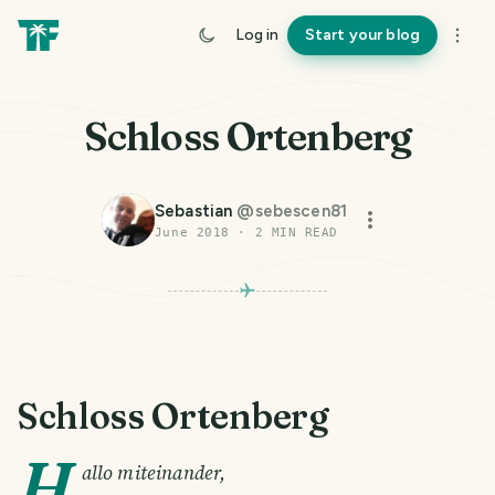
Log in
Start your blog
Schloss Ortenberg
Sebastian
@
sebescen81
June 2018
·
2
MIN READ
Schloss Ortenberg
H
allo miteinander,