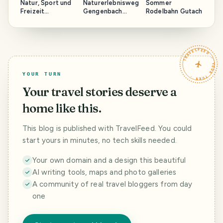
Natur, Sport und
Naturerlebnisweg
Sommer
Freizeit
Gengenbach
Rodelbahn Gutach
Mehliskopf
"Räuber
(Deutsch/ English)
Hotzenplotz
Pfad"
TRAVELFEED · YOUR TURN ·
YOUR TURN
Your travel stories deserve a
home like this.
This blog is published with TravelFeed. You could
start yours in minutes, no tech skills needed.
Your own domain and a design this beautiful
AI writing tools, maps and photo galleries
A community of real travel bloggers from day
one