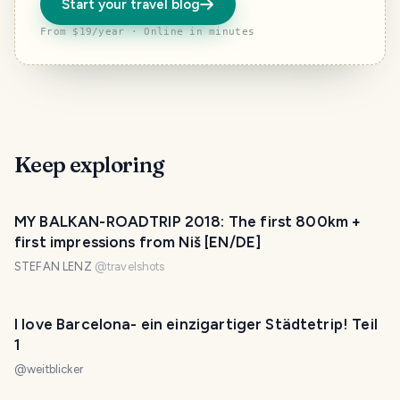
Start your travel blog
From $19/year · Online in minutes
Keep exploring
MY BALKAN-ROADTRIP 2018: The first 800km +
first impressions from Niš [EN/DE]
STEFAN LENZ
@
travelshots
I love Barcelona- ein einzigartiger Städtetrip! Teil
1
@
weitblicker