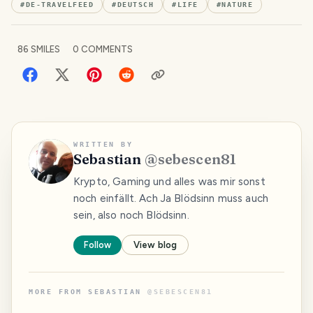
#
DE-TRAVELFEED
#
DEUTSCH
#
LIFE
#
NATURE
86
SMILES
0
COMMENTS
WRITTEN BY
Sebastian
@
sebescen81
Krypto, Gaming und alles was mir sonst
noch einfällt. Ach Ja Blödsinn muss auch
sein, also noch Blödsinn.
Follow
View blog
MORE FROM
SEBASTIAN
@
SEBESCEN81