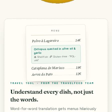
MENU
14€
Polvo à Lagareiro
Octopus roasted in olive oil &
garlic
🐙 Shellfish · 🌾 Gluten-free · “POL-
voo”
18€
Cataplana de Marisco
12€
Arroz de Pato
TRAVEL TOOL · FROM THE TRAVELFEED TEAM
Understand every dish, not just
the words.
Word-for-word translation gets menus hilariously