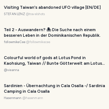
Visiting Taiwan's abandoned UFO village [EN/DE]
STEFAN LENZ
@
travelshots
Teil 2 - Auswandern? 🏝️ Die Suche nach einem
besseren Leben in der Dominikanischen Republik.
followmikeCee
@
followmikecee
Colourful world of gods at Lotus Pond in
Kaohsiung, Taiwan // Bunte Götterwelt am Lotus
See in Kaohsiung, Taiwan
@
vieanna
Sardinien - Übernachtung in Cala Osalla -/ Sardinia
Camping in Cala Osalla
Hasenmann
@
hasenmann