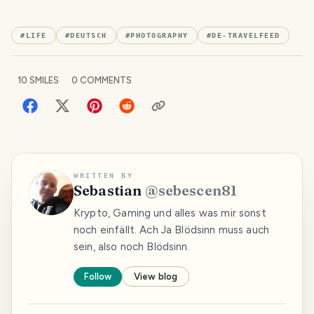
#
LIFE
#
DEUTSCH
#
PHOTOGRAPHY
#
DE-TRAVELFEED
10
SMILES
0
COMMENTS
WRITTEN BY
Sebastian
@
sebescen81
Krypto, Gaming und alles was mir sonst
noch einfällt. Ach Ja Blödsinn muss auch
sein, also noch Blödsinn.
Follow
View blog