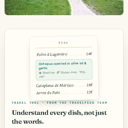
MENU
14€
Polvo à Lagareiro
Octopus roasted in olive oil &
garlic
🐙 Shellfish · 🌾 Gluten-free · “POL-
voo”
18€
Cataplana de Marisco
12€
Arroz de Pato
TRAVEL TOOL · FROM THE TRAVELFEED TEAM
Understand every dish, not just
the words.