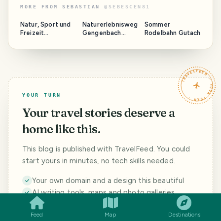
MORE FROM
SEBASTIAN
@
SEBESCEN81
Natur, Sport und
Naturerlebnisweg
Sommer
Freizeit
Gengenbach
Rodelbahn Gutach
Mehliskopf
"Räuber
(Deutsch/ English)
Hotzenplotz
Pfad"
TRAVELFEED · YOUR TURN ·
YOUR TURN
Your travel stories deserve a
home like this.
This blog is published with TravelFeed. You could
start yours in minutes, no tech skills needed.
Your own domain and a design this beautiful
SMILES
COMMENT
SHARE
AI writing tools, maps and photo galleries
A community of real travel bloggers from day
Feed
Map
Destinations
one