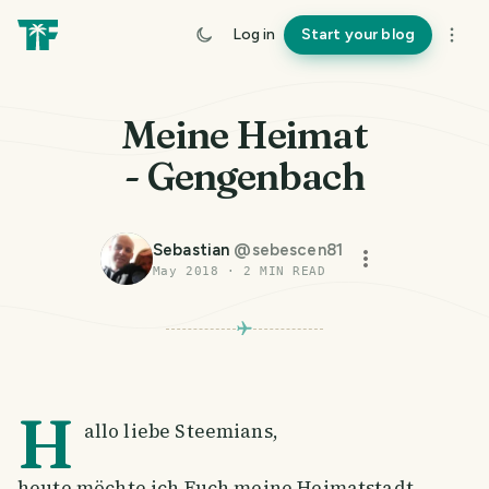
Log in
Start your blog
Meine Heimat
- Gengenbach
Sebastian
@
sebescen81
May 2018
·
2
MIN READ
H
allo liebe Steemians,
heute möchte ich Euch meine Heimatstadt