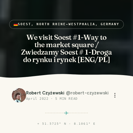
SOEST, NORTH RHINE-WESTPHALIA, GERMANY
We visit Soest #1-Way to
the market square /
Zwiedzamy Soest # 1-Droga
do rynku i rynek [ENG/PL]
Robert Czyżewski
@
robert-czyzewski
April 2022
·
5
MIN READ
⌖
51.5725° N · 8.1061° E