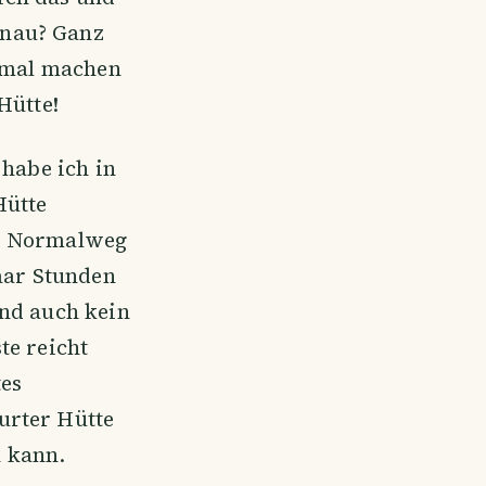
enau? Ganz
r mal machen
Hütte!
 habe ich in
Hütte
er Normalweg
paar Stunden
und auch kein
te reicht
tes
urter Hütte
n kann.