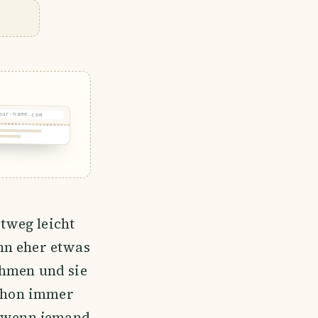
our-name.com
O LOST IN
RANSIT
tweg leicht
nn eher etwas
ehmen und sie
schon immer
s wenn jemand