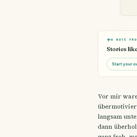
A NOTE FRO
Stories lik
Start your o
Vor mir ware
übermotivier
langsam unter
dann überhole
ganz froh, we