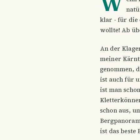
W
natü
klar - für di
wollte! Ab üb
An der Klagen
meiner Kärntn
genommen, de
ist auch für 
ist man schon
Kletterkönnen
schon aus, um
Bergpanorama
ist das beste