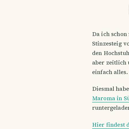
Da ich schon
Stinzesteig v
den Hochstuhl
aber zeitlich
einfach alles.
Diesmal habe 
Maroma in S
runtergelade
Hier findest 