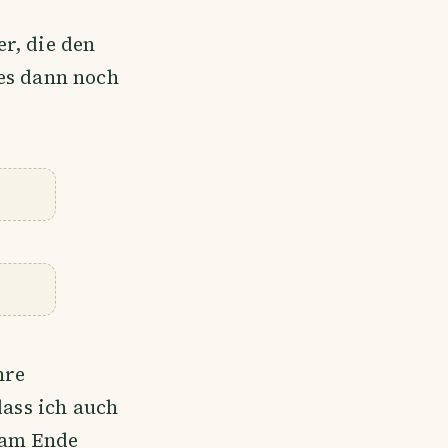
r, die den
 es dann noch
hre
dass ich auch
 am Ende