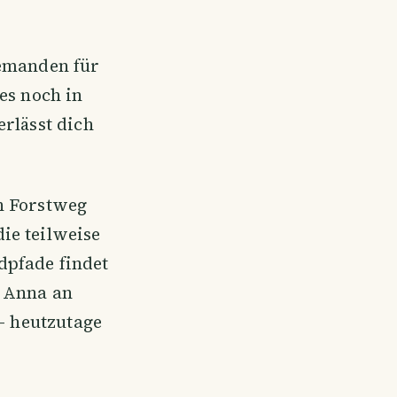
jemanden für
es noch in
erlässt dich
n Forstweg
ie teilweise
dpfade findet
r Anna an
 - heutzutage