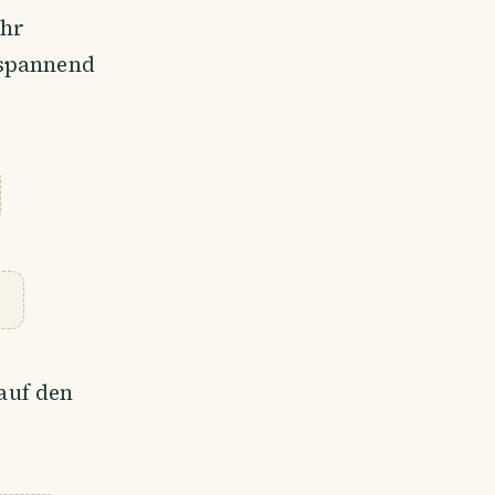
ehr
 spannend
auf den