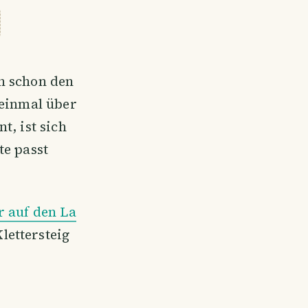
h schon den
 einmal über
t, ist sich
te passt
r auf den La
lettersteig