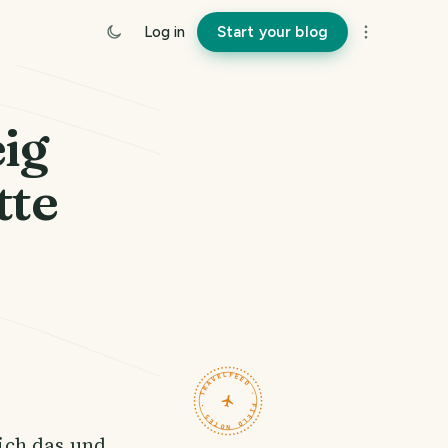
Log in
Start your blog
ig
tte
TRAVELFEED · FIELD NOTES ·
ich das und