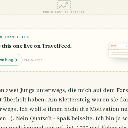
PHOTO LOST IN TRANSIT
M TRAVELFEED
e this one live on TravelFeed.
y
PHOT
T
wn blog
From $19/yr
n zwei Jungs unterwegs, die mich auf dem Fors
t überholt haben. Am Klettersteig waren sie da
wegs. Ich wollte ihnen nicht die Motivation n
n =). Nein Quatsch - Spaß beiseite. Ich bin ja 
nn noch jemand vor mit ist, 1000 mal lieber al