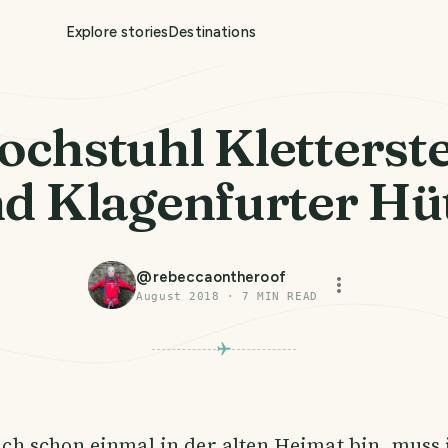
Explore stories
Destinations
ochstuhl Kletterste
d Klagenfurter Hü
@
rebeccaontheroof
August 2018
·
7
MIN READ
PHOTO LOST IN TRANSIT
ich schon einmal in der alten Heimat bin, muss 