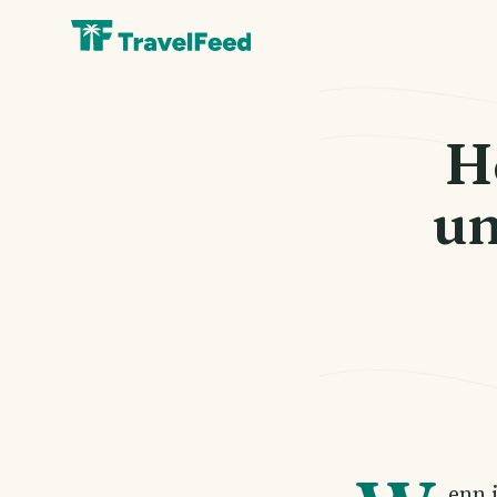
H
un
enn 