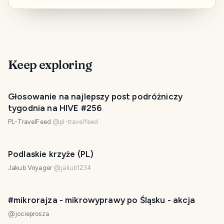
Keep exploring
Głosowanie na najlepszy post podróżniczy
tygodnia na HIVE #256
PL-TravelFeed
@
pl-travelfeed
Podlaskie krzyże (PL)
Jakub Voyager
@
jakub1234
#mikrorajza - mikrowyprawy po Śląsku - akcja
@
jocieprosza