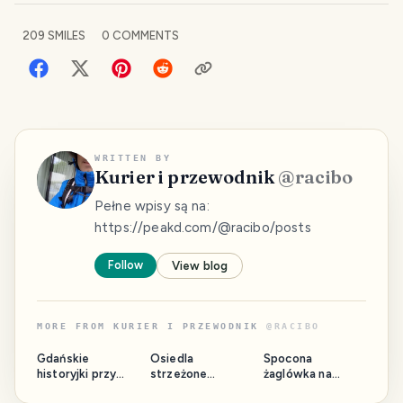
209
SMILES
0
COMMENTS
WRITTEN BY
Kurier i przewodnik
@
racibo
Pełne wpisy są na:
https://peakd.com/@racibo/posts
Follow
View blog
MORE FROM
KURIER I PRZEWODNIK
@
RACIBO
Gdańskie
Osiedla
Spocona
historyjki przy
strzeżone
żaglówka na
okazji rozwożenia
krytycznym okiem
dwóch kółkach,