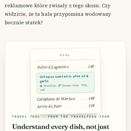
reklamowe które zwisały z tego skosu. Czy
widzicie, że ta hala przypomina wodowany
bocznie statek?
MENU
14€
Polvo à Lagareiro
Octopus roasted in olive oil &
garlic
🐙 Shellfish · 🌾 Gluten-free · “POL-
voo”
18€
Cataplana de Marisco
12€
Arroz de Pato
TRAVEL TOOL · FROM THE TRAVELFEED TEAM
Understand every dish, not just