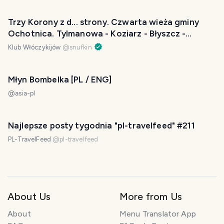
Trzy Korony z d... strony. Czwarta wieża gminy
Ochotnica. Tylmanowa - Koziarz - Błyszcz -
Szczawnica.
Klub Włóczykijów
@
snufkin
Młyn Bombelka [PL / ENG]
@
asia-pl
Najlepsze posty tygodnia "pl-travelfeed" #211
PL-TravelFeed
@
pl-travelfeed
About Us
More from Us
About
Menu Translator App