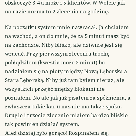
obskoczyć 3-4 a może i 5 klientów. W Wolcie jak
na razie norma to 2 zlecenia na godzinę.
Na początku system mnie nawracał. Ja chciałem
na wschód, a on do mnie, że za 5 minut masz być
na zachodzie. Niby blisko, ale dziwnie jest się
wracać. Przy pierwszym zleceniu trochę
pobłądziłem (kwestia może 3 minut) bo
nadziałem się na płoty między Nową Lęborską a
Starą Lęborską. Niby już tam byłem nieraz, ale
wszystkich przejść między blokami nie
poznałem. No ale jak już pisałem za spóźnienia, a
zwłaszcza takie kar u nas nie ma także spoko.
Drugie i trzecie zlecenie miałem bardzo bliskie -
tak powinien działać system.
Ależ dzisiaj było gorąco! Rozpinałem się,