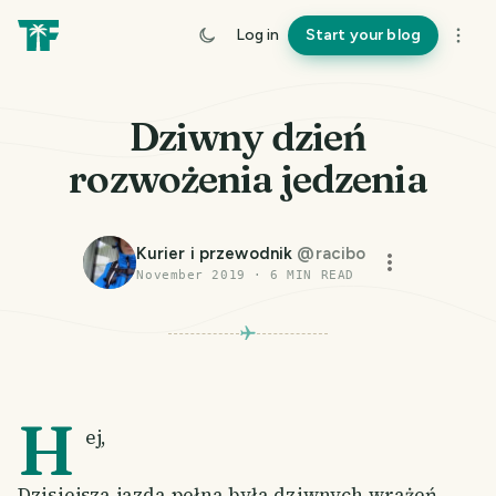
Log in
Start your blog
Dziwny dzień
rozwożenia jedzenia
Kurier i przewodnik
@
racibo
November 2019
·
6
MIN READ
H
ej,
Dzisiejsza jazda pełna była dziwnych wrażeń.