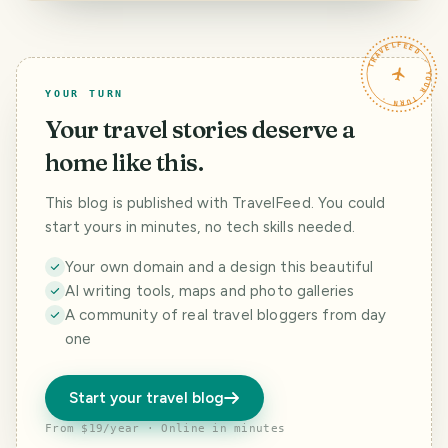
jedzenia
- przegląd
czyli niedzielne
placówek quasi-
jeżdżenie jako
więziennych w
kurier rowerowy
TRAVELFEED · YOUR TURN ·
Gdańsku
YOUR TURN
Your travel stories deserve a
home like this.
This blog is published with TravelFeed. You could
start yours in minutes, no tech skills needed.
Your own domain and a design this beautiful
AI writing tools, maps and photo galleries
A community of real travel bloggers from day
one
Start your travel blog
From $19/year · Online in minutes