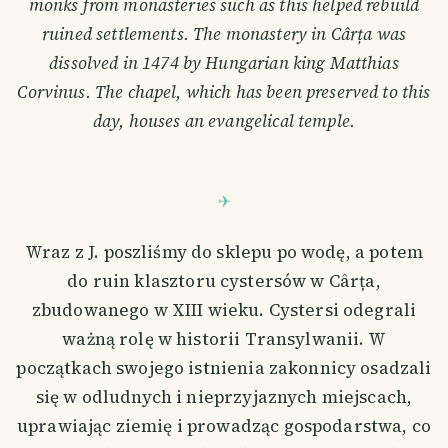
monks from monasteries such as this helped rebuild
ruined settlements. The monastery in Cârța was
dissolved in 1474 by Hungarian king Matthias
Corvinus. The chapel, which has been preserved to this
day, houses an evangelical temple.
Wraz z J. poszliśmy do sklepu po wodę, a potem
do ruin klasztoru cystersów w Cârța,
zbudowanego w XIII wieku. Cystersi odegrali
ważną rolę w historii Transylwanii. W
początkach swojego istnienia zakonnicy osadzali
się w odludnych i nieprzyjaznych miejscach,
uprawiając ziemię i prowadząc gospodarstwa, co