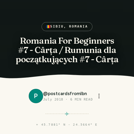
SIBIU, ROMANIA
Romania For Beginners
#7 - Cârța / Rumunia dla
początkujących #7 - Cârța
@
postcardsfromlbn
P
July 2018
·
6
MIN READ
⌖
45.7881° N · 24.5664° E