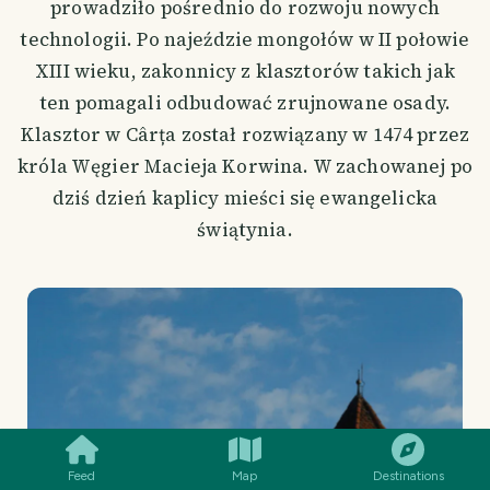
prowadziło pośrednio do rozwoju nowych
technologii. Po najeździe mongołów w II połowie
XIII wieku, zakonnicy z klasztorów takich jak
ten pomagali odbudować zrujnowane osady.
Klasztor w Cârța został rozwiązany w 1474 przez
króla Węgier Macieja Korwina. W zachowanej po
dziś dzień kaplicy mieści się ewangelicka
świątynia.
SMILES
COMMENT
SHARE
Feed
Map
Destinations