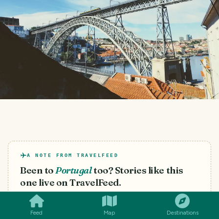
A NOTE FROM TRAVELFEED
Been to
Portugal
too? Stories like this
SMILES
COMMENT
SHARE
one live on TravelFeed.
Start your own blog
Feed
Map
Destinations