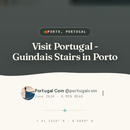
PORTO, PORTUGAL
Visit Portugal -
Guindais Stairs in Porto
Portugal Coin
@
portugalcoin
June 2024
·
6
MIN READ
⌖
41.1416° N · 8.6088° W