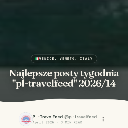
VENICE, VENETO, ITALY
Najlepsze posty tygodnia
"pl-travelfeed" 2026/14
PL-TravelFeed
@
pl-travelfeed
April 2026
·
3
MIN READ