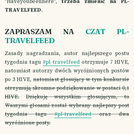
"Haveyoubeenhere",
trzeba zmienić na PL-
TRAVELFEED
.
ZAPRASZAM NA
CZAT PL-
TRAVELFEED
Zasady nagradzania, autor najlepszego postu
tygodnia tagu
#pl-travelfeed
otrzymuje 7 HIVE,
natomiast autorzy dwóch wyróżnionych postów
po 3 HIVE,
natomiast głosujący w tym konkursie
otrzymują skromne podziękowanie w postaci 0,1
HIVE.
Dziękuję wszystkim głosującym, to
Waszymi głosami został wybrany najlepszy post
tygodnia tagu
#pl-travelfeed
oraz dwa
wyróżnione posty.