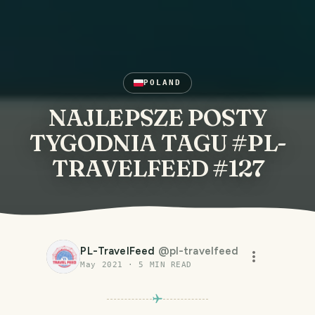
POLAND
NAJLEPSZE POSTY
TYGODNIA TAGU #PL-
TRAVELFEED #127
PL-TravelFeed
@
pl-travelfeed
May 2021
·
5
MIN READ