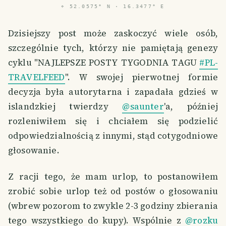
⌖
52.0575° N · 16.3477° E
Dzisiejszy post może zaskoczyć wiele osób,
szczególnie tych, którzy nie pamiętają genezy
cyklu "NAJLEPSZE POSTY TYGODNIA TAGU
#PL-
TRAVELFEED
". W swojej pierwotnej formie
decyzja była autorytarna i zapadała gdzieś w
islandzkiej twierdzy
@saunter
'a, później
rozleniwiłem się i chciałem się podzielić
odpowiedzialnością z innymi, stąd cotygodniowe
głosowanie.
Z racji tego, że mam urlop, to postanowiłem
zrobić sobie urlop też od postów o głosowaniu
(wbrew pozorom to zwykle 2-3 godziny zbierania
tego wszystkiego do kupy). Wspólnie z
@rozku