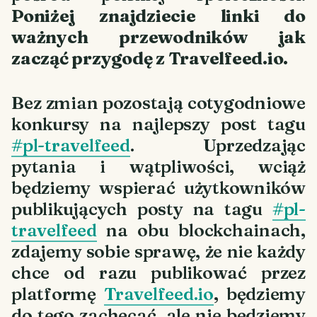
Poniżej znajdziecie linki do
ważnych przewodników jak
zacząć przygodę z Travelfeed.io.
Bez zmian pozostają cotygodniowe
konkursy na najlepszy post tagu
#pl-travelfeed
. Uprzedzając
pytania i wątpliwości, wciąż
będziemy wspierać użytkowników
publikujących posty na tagu
#pl-
travelfeed
na obu blockchainach,
zdajemy sobie sprawę, że nie każdy
chce od razu publikować przez
platformę
Travelfeed.io
, będziemy
do tego zachęcać, ale nie będziemy