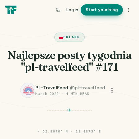
Log in
Start your blog
POLAND
Najlepsze posty tygodnia
"pl-travelfeed" #171
PL-TravelFeed
@
pl-travelfeed
March 2022
·
4
MIN READ
⌖
52.8076° N · 19.6875° E