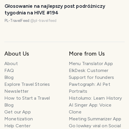
Głosowanie na najlepszy post podróżniczy
tygodnia na HIVE #194
PL-TravelFeed
@
pl-travelfeed
About Us
More from Us
About
Menu Translator App
FAQ
ElkDesk: Customer
Blog
Support for founders
Explore Travel Stories
Pawtograph: AI Pet
Newsletter
Portraits
How to Start a Travel
Histolumo: Learn History
Blog
AI Singer App: Voice
Get our App
Clone
Monetization
Meeting Summarizer App
Help Center
Go lowkey viral on Social