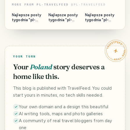
MORE FROM
PL-TRAVELFEED
@
PL-TRAVELFEED
Najlepsze posty
Najlepsze posty
Najlepsze posty
tygodnia "pl-
tygodnia "pl-
tygodnia "pl-
travelfeed"
travelfeed"
travelfeed"
2026/31
2026/30
2026/28
TRAVELFEED · YOUR TURN ·
YOUR TURN
Your
Poland
story deserves a
home like this.
This blog is published with TravelFeed. You could
start yours in minutes, no tech skills needed.
Your own domain and a design this beautiful
AI writing tools, maps and photo galleries
A community of real travel bloggers from day
one