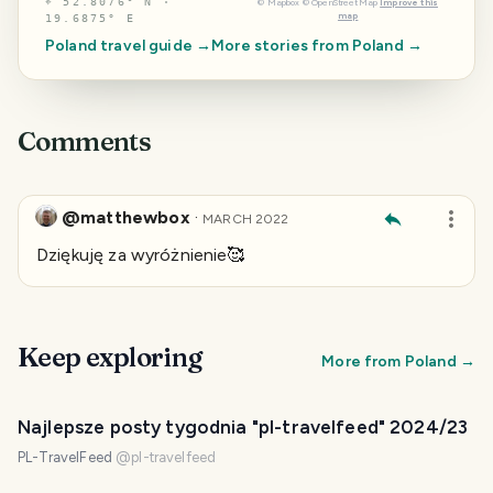
⌖
52.8076° N ·
©
Mapbox
©
OpenStreetMap
Improve this
map
19.6875° E
Poland
travel guide →
More stories from
Poland
→
Comments
@matthewbox
·
MARCH 2022
Dziękuję za wyróżnienie🥰
Keep exploring
More from
Poland
→
Najlepsze posty tygodnia "pl-travelfeed" 2024/23
PL-TravelFeed
@
pl-travelfeed