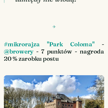
#mikrorajza "Park Coloma"
-
@browery
- 7 punktów - nagroda
20 % zarobku postu