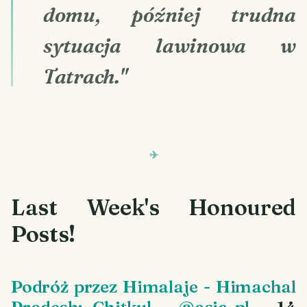
domu, później trudna
sytuacja lawinowa w
Tatrach."
Last Week's Honoured
Posts!
Podróż przez Himalaje - Himachal
Pradesh: Chitkul
-
@asia-pl
- 14