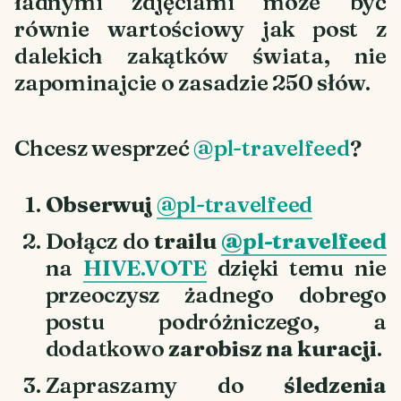
ładnymi zdjęciami może być
równie wartościowy jak post z
dalekich zakątków świata, nie
zapominajcie o zasadzie 250 słów.
Chcesz wesprzeć
@pl-travelfeed
?
Obserwuj
@pl-travelfeed
Dołącz do
trailu
@pl-travelfeed
na
HIVE.VOTE
dzięki temu nie
przeoczysz żadnego dobrego
postu podróżniczego, a
dodatkowo
zarobisz na kuracji
.
Zapraszamy do
śledzenia