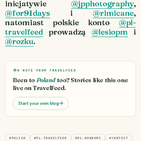
inicjatywie
@jpphotography
,
@for91days
i
@rimicane
,
natomiast polskie konto
@pl-
travelfeed
prowadzą
@lesiopm
i
@rozku
.
A NOTE FROM TRAVELFEED
Been to
Poland
too? Stories like this one
live on TravelFeed.
Start your own blog
#
POLISH
#
PL-TRAVELFEED
#
PL-KONKURS
#
CONTEST