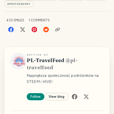
#
PHOTOGRAPHY
433
SMILES
1
COMMENTS
WRITTEN BY
PL-TravelFeed
@
pl-
travelfeed
Największa społeczność podróżników na
STEEM i HIVE!
Follow
View blog