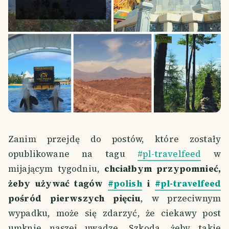
Zanim przejdę do postów, które zostały
opublikowane na tagu
#pl-travelfeed
w
mijającym tygodniu,
chciałbym przypomnieć,
żeby używać tagów
#polish
i
#pl-travelfeed
pośród pierwszych pięciu
, w przeciwnym
wypadku, może się zdarzyć, że ciekawy post
umknie naszej uwadze. Szkoda, żeby takie