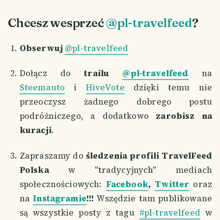
Chcesz wesprzeć
@pl-travelfeed
?
Obserwuj
@pl-travelfeed
Dołącz do
trailu
@pl-travelfeed
na
Steemauto
i
HiveVote
dzięki temu nie
przeoczysz żadnego dobrego postu
podróżniczego, a dodatkowo
zarobisz na
kuracji
.
Zapraszamy do
śledzenia profili TravelFeed
Polska
w "tradycyjnych" mediach
społecznościowych:
Facebook
,
Twitter
oraz
na
Instagramie
!!!
Wszędzie tam publikowane
są wszystkie posty z tagu
#pl-travelfeed
w