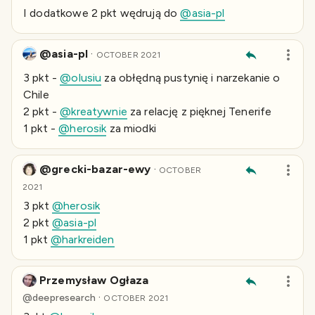
I dodatkowe 2 pkt wędrują do
@asia-pl
@asia-pl
·
OCTOBER 2021
3 pkt -
@olusiu
za obłędną pustynię i narzekanie o
Chile
2 pkt -
@kreatywnie
za relację z pięknej Tenerife
1 pkt -
@herosik
za miodki
@grecki-bazar-ewy
·
OCTOBER
2021
3 pkt
@herosik
2 pkt
@asia-pl
1 pkt
@harkreiden
Przemysław Ogłaza
·
@
deepresearch
OCTOBER 2021