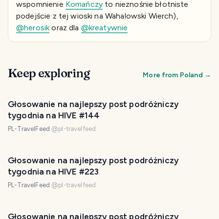
wspomnienie
Komańczy
to nieznośnie błotniste
podejście z tej wioski na Wahalowski Wierch),
@herosik
oraz dla
@kreatywnie
Keep exploring
More from
Poland
→
Głosowanie na najlepszy post podróżniczy
tygodnia na HIVE #144
PL-TravelFeed
@
pl-travelfeed
Głosowanie na najlepszy post podróżniczy
tygodnia na HIVE #223
PL-TravelFeed
@
pl-travelfeed
Głosowanie na najlepszy post podróżniczy