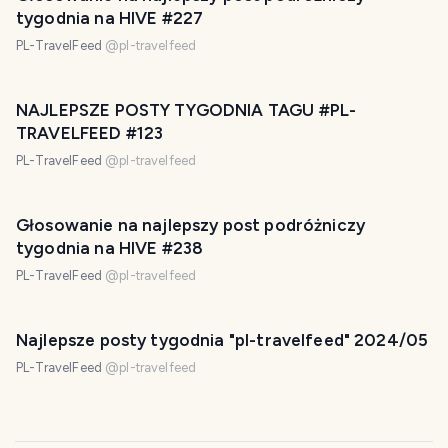
tygodnia na HIVE #227
PL-TravelFeed
@
pl-travelfeed
NAJLEPSZE POSTY TYGODNIA TAGU #PL-
TRAVELFEED #123
PL-TravelFeed
@
pl-travelfeed
Głosowanie na najlepszy post podróżniczy
tygodnia na HIVE #238
PL-TravelFeed
@
pl-travelfeed
Najlepsze posty tygodnia "pl-travelfeed" 2024/05
PL-TravelFeed
@
pl-travelfeed