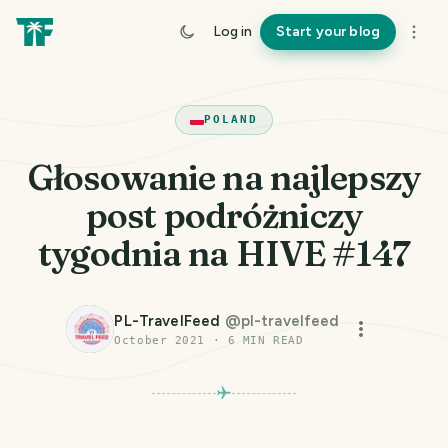
Log in
Start your blog
POLAND
Głosowanie na najlepszy
post podróżniczy
tygodnia na HIVE #147
PL-TravelFeed
@
pl-travelfeed
October 2021
·
6
MIN READ