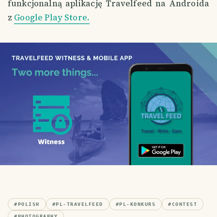
funkcjonalną aplikację Travelfeed na Androida
z
Google Play Store.
#
POLISH
#
PL-TRAVELFEED
#
PL-KONKURS
#
CONTEST
#
PHOTOGRAPHY