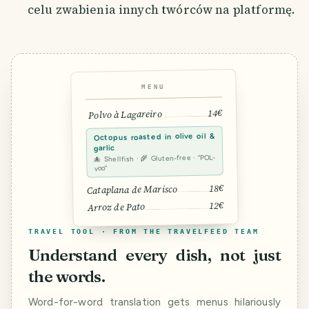
celu zwabienia innych twórców na platformę.
MENU
14€
Polvo à Lagareiro
Octopus roasted in olive oil &
garlic
🐙 Shellfish · 🌾 Gluten-free · “POL-
voo”
18€
Cataplana de Marisco
12€
Arroz de Pato
TRAVEL TOOL · FROM THE TRAVELFEED TEAM
Understand every dish, not just
the words.
Word-for-word translation gets menus hilariously