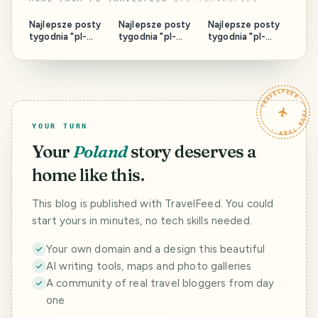
Najlepsze posty
Najlepsze posty
Najlepsze posty
tygodnia "pl-
tygodnia "pl-
tygodnia "pl-
travelfeed"
travelfeed"
travelfeed"
2026/30
2026/28
2026/28
TRAVELFEED · YOUR TURN ·
YOUR TURN
Your
Poland
story deserves a
home like this.
This blog is published with TravelFeed. You could
start yours in minutes, no tech skills needed.
Your own domain and a design this beautiful
AI writing tools, maps and photo galleries
A community of real travel bloggers from day
one