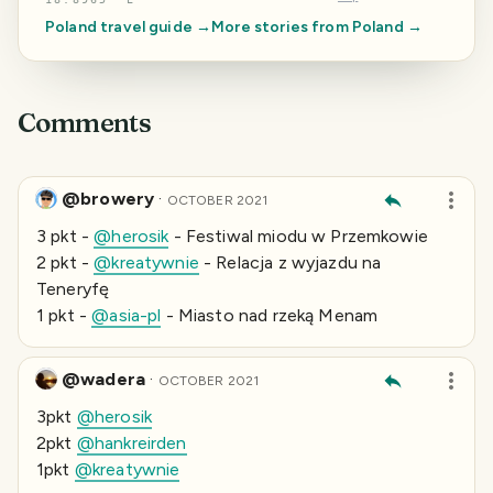
Poland
travel guide →
More stories from
Poland
→
Comments
@browery
·
OCTOBER 2021
3 pkt -
@herosik
- Festiwal miodu w Przemkowie
2 pkt -
@kreatywnie
- Relacja z wyjazdu na
Teneryfę
1 pkt -
@asia-pl
- Miasto nad rzeką Menam
@wadera
·
OCTOBER 2021
3pkt
@herosik
2pkt
@hankreirden
1pkt
@kreatywnie