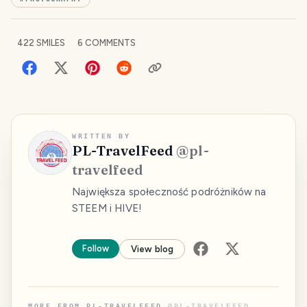
422
SMILES
6
COMMENTS
WRITTEN BY
PL-TravelFeed
@
pl-
travelfeed
Największa społeczność podróżników na
STEEM i HIVE!
Follow
View blog
MORE FROM
PL-TRAVELFEED
@
PL-TRAVELFEED