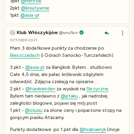
3pkt
@herosik
2pkt
@kreatywnie
1pkt
@asia-pl
Klub Włóczykijów
·
@
snufkin
OCTOBER 2021
Mam 3 dodatkowe punkty za chodzenie po
Bieszczadach
(i Górach Sanocko-Turczańskich).
3 pkt -
@asia-pl
za Bangkok. Byłem... służbowo.
Całe 4,5 dnia, ale pałac królewski zdążyłem
odwiedzić. Zdjęcia czekają na opisanie...
2 pkt -
@hankreirden
za wyskok na
Skrzyczne
.
Byłem tam niedawno z
@ptaku
, jak nadrobię
zaległości blogowe, pojawi się mój post
1 pkt -
@olusiu
za słone ceny i poparzone stopy na
gorącym piasku Atacamy
Punkty dodatkowe: po 1 pkt dla
@hrabiaeryk
(moje