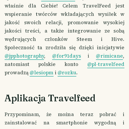
właśnie dla Ciebie! Celem TravelFeed jest
wspieranie twórców wkładających wysiłek w
jakość swoich relacji, promowanie wysokiej
jakości treści, a także integrowanie ze sobą
wędrujących członków Steem i Hive.
Społeczność ta zrodziła się dzięki inicjatywie
@jpphotography
,
@for91days
i
@rimicane
,
natomiast polskie konto
@pl-travelfeed
prowadzą
@lesiopm
i
@rozku
.
Aplikacja Travelfeed
Przypominam, że można teraz pobrać i
zainstalować na smartphonie wygodną i