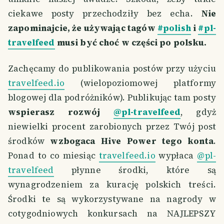
ciekawe posty przechodziły bez echa.
Nie
zapominajcie, że używając tagów
#polish
i
#pl-
travelfeed
musi być choć w części po polsku.
Zachęcamy do publikowania postów przy użyciu
travelfeed.io
(wielopoziomowej platformy
blogowej dla podróżników). Publikując tam posty
wspierasz rozwój
@pl-travelfeed
, gdyż
niewielki procent zarobionych przez Twój post
środków
wzbogaca Hive Power tego konta
.
Ponad to co miesiąc
travelfeed.io
wypłaca
@pl-
travelfeed
płynne środki, które są
wynagrodzeniem za kurację polskich treści.
Środki te są wykorzystywane na nagrody w
cotygodniowych konkursach na NAJLEPSZY