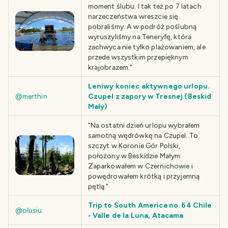
moment ślubu. I tak też po 7 latach
narzeczeństwa wreszcie się
pobraliśmy. A w podróż poślubną
wyruszyliśmy na Teneryfę, która
zachwyca nie tylko plażowaniem, ale
przede wszystkim przepięknym
krajobrazem."
Leniwy koniec aktywnego urlopu.
@merthin
Czupel z zapory w Tresnej (Beskid
Mały)
"Na ostatni dzień urlopu wybrałem
samotną wędrówkę na Czupel. To
szczyt w Koronie Gór Polski,
położony w Beskidzie Małym.
Zaparkowałem w Czernichowie i
powędrowałem krótką i przyjemną
pętlą."
Trip to South America no. 64 Chile
@olusiu
- Valle de la Luna, Atacama