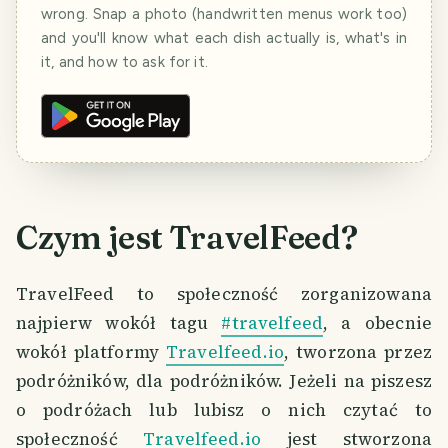
wrong. Snap a photo (handwritten menus work too)
and you'll know what each dish actually is, what's in
it, and how to ask for it.
Czym jest TravelFeed?
TravelFeed to społeczność zorganizowana
najpierw wokół tagu
#travelfeed
, a obecnie
wokół platformy
Travelfeed.io
, tworzona przez
podróżników, dla podróżników. Jeżeli na piszesz
o podróżach lub lubisz o nich czytać to
społeczność
Travelfeed.io
jest stworzona