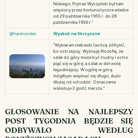
Niskiego. Prymas Wyszyński był tam
więziony przez komunistyczne władze
od 29 października 1955 r. do 28
października 1956 r."
@hankreirden
Wyskok na Skrzyczne
"Wybieram niebieski (wrócę żółtym),
bo ostrzejszy. Wyznaję filozofię, że
szlak do góry może być trudny i ostro
piąć się w górę, a szlak w dół wolę
łagodniejszy. W ogólę w górę
mógłbym wspinać się długo, dużo
dłużej niż schodzić. Oznaczenie
wskazuje 2 godz. marszu."
GŁOSOWANIE NA NAJLEPSZY
POST TYGODNIA BĘDZIE SIĘ
ODBYWAŁO WEDŁUG