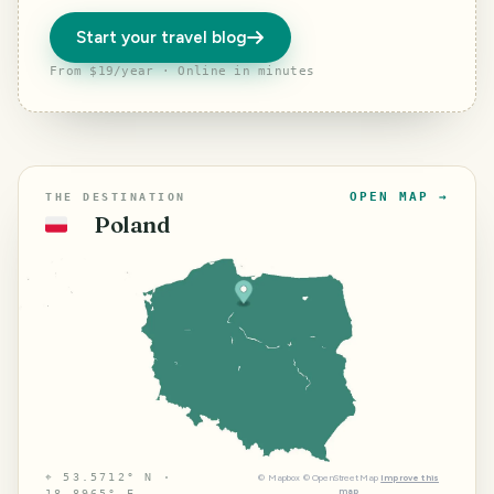
Start your travel blog
From $19/year · Online in minutes
OPEN MAP →
THE DESTINATION
Poland
🇵🇱
⌖
53.5712° N ·
©
Mapbox
©
OpenStreetMap
Improve this
map
18.8965° E