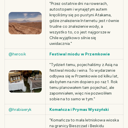
"Przez ostatnie dni na rowerach,
autostopem i wynajętym autem
kręciliśmy się po pustyni Atakama,
gdzie znalezienie Internetu jest równie
trudne co znalezienie wody, a
wszystko to, co jest najgorsze w
Chile wyjątkowo silnie się
uwidacznia."
@herosik
Festiwal miodu w Przemkowie
"Tydzień temu, pojechaliśmy z Asią na
festiwal miodu i wina. To wydarzenie
odbywa się w Przemkowie od kilku lat,
ale byłem na nim dopiero po raz 1. Rok
temu planowałem tam pojechać, ale
zapomniałem, więc nie pozwoliłem
sobie na to samo w tym."
@hrabiaeryk
Komańcza i Prymas Wyszyński
"Komańcza to mała letniskowa wioska
na granicy Bieszczad i Beskidu