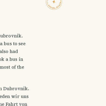
TRAVELFEED · FIELD NOTES ·
 Dubrovnik.
a bus to see
also had
ok a bus in
most of the
ch Dubrovnik.
ieden wir uns
ne Fahrt von