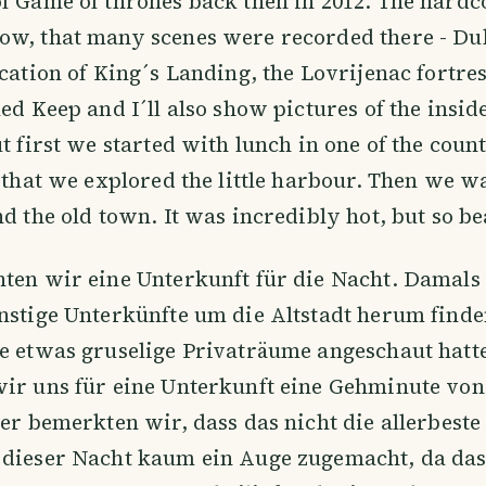
f Game of thrones back then in 2012. The hardco
ow, that many scenes were recorded there - Du
cation of King´s Landing, the Lovrijenac fortress
Red Keep and I´ll also show pictures of the insid
ut first we started with lunch in one of the cou
r that we explored the little harbour. Then we w
d the old town. It was incredibly hot, but so bea
hten wir eine Unterkunft für die Nacht. Damal
ünstige Unterkünfte um die Altstadt herum fin
e etwas gruselige Privaträume angeschaut hatt
ir uns für eine Unterkunft eine Gehminute von 
ter bemerkten wir, dass das nicht die allerbeste
 dieser Nacht kaum ein Auge zugemacht, da das