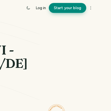
Log in
Start your blog
I -
N/DE]