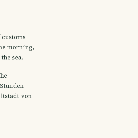
f customs
the morning,
the sea.
che
 Stunden
ltstadt von