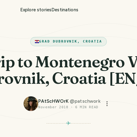
Explore stories
Destinations
GRAD DUBROVNIK, CROATIA
ip to Montenegro V
ovnik, Croatia [E
PAtScHWOrK
@
patschwork
November 2018
·
6
MIN READ