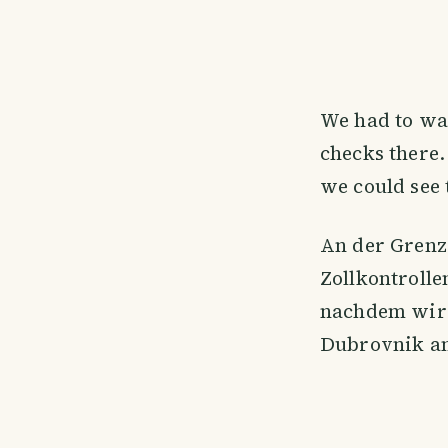
We had to wai
checks there.
we could see 
An der Grenze
Zollkontrolle
nachdem wir 
Dubrovnik am