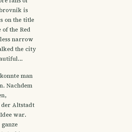
re fans of
brovnik is
 on the title
e of the Red
ntless narrow
alked the city
utiful...
s konnte man
den. Nachdem
en,
der Altstadt
 Idee war.
 ganze