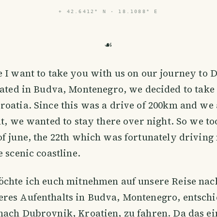
⌖
42.6412° N · 18.1088° E
☙
e I want to take you with us on our journey to
ocated in Budva, Montenegro, we decided to take 
oatia. Since this was a drive of 200km and we 
ut, we wanted to stay there over night. So we to
f june, the 22th which was fortunately driving 
e scenic coastline.
öchte ich euch mitnehmen auf unsere Reise na
res Aufenthalts in Budva, Montenegro, entsch
nach Dubrovnik, Kroatien, zu fahren. Da das ei