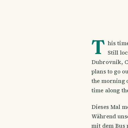
T
his tim
Still l
Dubrovnik, Cr
plans to go o
the morning o
time along th
Dieses Mal m
Während unse
mit dem Bus 