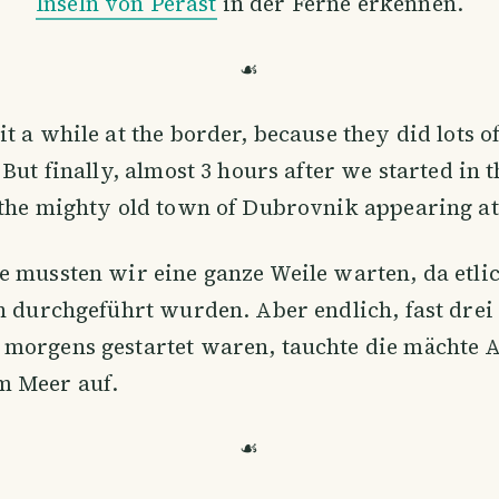
Inseln von Perast
in der Ferne erkennen.
☙
t a while at the border, because they did lots o
 But finally, almost 3 hours after we started in 
the mighty old town of Dubrovnik appearing at 
 mussten wir eine ganze Weile warten, da etli
n durchgeführt wurden. Aber endlich, fast drei
morgens gestartet waren, tauchte die mächte A
 Meer auf.
☙