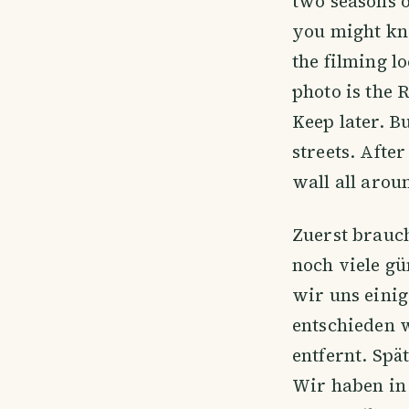
two seasons o
you might kn
the filming lo
photo is the 
Keep later. B
streets. Afte
wall all aroun
Zuerst brauc
noch viele g
wir uns einig
entschieden w
entfernt. Spä
Wir haben in