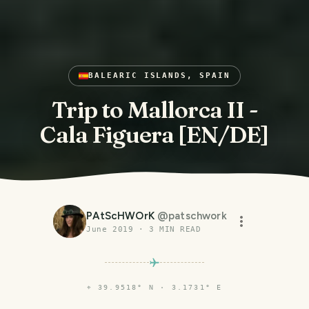
BALEARIC ISLANDS, SPAIN
Trip to Mallorca II -
Cala Figuera [EN/DE]
PAtScHWOrK
@
patschwork
June 2019
·
3
MIN READ
⌖
39.9518° N · 3.1731° E