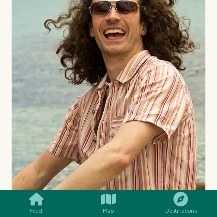
SMILES
COMMENT
SHARE
Feed
Map
Destinations