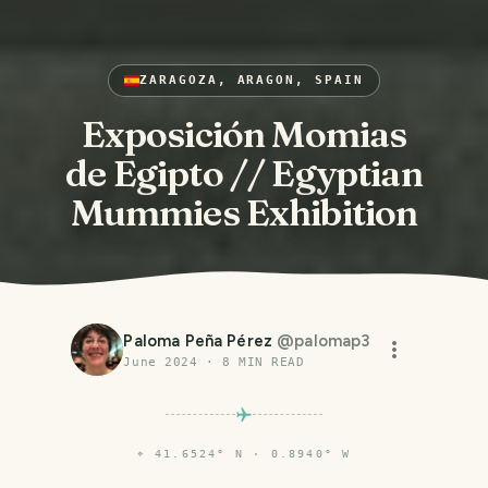
ZARAGOZA, ARAGON, SPAIN
Exposición Momias
de Egipto // Egyptian
Mummies Exhibition
Paloma Peña Pérez
@
palomap3
June 2024
·
8
MIN READ
⌖
41.6524° N · 0.8940° W