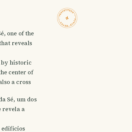
TRAVELFEED · FIELD NOTES ·
é, one of the
that reveals
 by historic
the center of
also a cross
da Sé, um dos
 revela a
edifícios