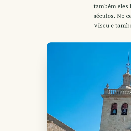
também eles h
séculos. No c
Viseu e també