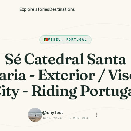
Explore stories
Destinations
VISEU, PORTUGAL
Sé Catedral Santa
ria - Exterior / Vi
ity - Riding Portug
@
onyfest
June 2024
·
5
MIN READ