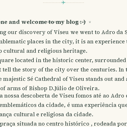
ne and welcome to my blog :-)
⌖
40.6598° N · 7.9108° W
ng our discovery of Viseu we went to Adro da S
blematic places in the city, it is an experience 
p cultural and religious heritage.
square located in the historic center, surrounded
 tell the story of the city over the centuries. In 
he majestic Sé Cathedral of Viseu stands out and 
 of arms of Bishop D.Júlio de Oliveira.
a nossa descoberta de Viseu fomos até ao Adro 
 emblemáticos da cidade, é uma experiência que
nça cultural e religiosa da cidade.
raça situada no centro histórico , rodeada por 