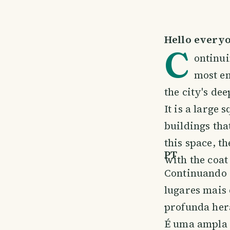
Hello everyo
C
ontinui
most em
the city's dee
It is a large 
buildings that
this space, t
PT
with the coat
Continuando 
lugares mais
profunda hera
É uma ampla p