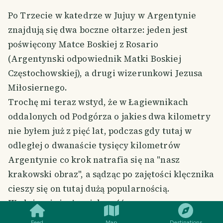
Po Trzecie w katedrze w Jujuy w Argentynie
znajdują się dwa boczne ołtarze: jeden jest
poświęcony Matce Boskiej z Rosario
(Argentynski odpowiednik Matki Boskiej
Częstochowskiej), a drugi wizerunkowi Jezusa
Miłosiernego.
Trochę mi teraz wstyd, że w Łagiewnikach
oddalonych od Podgórza o jakies dwa kilometry
nie byłem już z pięć lat, podczas gdy tutaj w
odległej o dwanaście tysięcy kilometrów
Argentynie co krok natrafia się na "nasz
krakowski obraz", a sądząc po zajętości klęcznika
cieszy się on tutaj dużą popularnością.
SMILES
COMMENT
SHARE
Wydaje mi się, że większość z nas poproszona o
wymienienie "najbardziej znanych za granicą
Feed
Map
Destinations