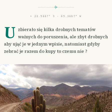
⌖
23.5667° S · 65.3667° W
U
zbierało się kilka drobnych tematów
ważnych do poruszenia, ale zbyt drobnych
aby ująć je w jednym wpisie, natomiast gdyby
zebrać je razem do kupy to czemu nie ?