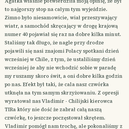
Agatka właśnie potwierdziła moją opinię, że był
to najgorszy stop na całym tym wyjeździe.
Zimno było niesamowicie, wiał przeszywający
wiatr, a samochód skręcający w drogę krajową
numer 40 pojawiał się raz na dobre kilka minut.
Staliśmy tak długo, że nagle przy drodze
pojawili się nasi znajomi Polacy spotkani dzień
wcześniej w Chile, z tym, że ustaliliśmy dzień
wcześniej że aby nie wchodzić sobie w paradę
my ruszamy skoro świt, a oni dobre kilka godzin
po nas. Efekt był taki, że cala nasz czwórka
utknęła na tym samym skrzyżowaniu. Z opresji
wyratował nas Vladimir - Chilijski kierowca
TIRa który nie dość że zabrał całą naszą
czwórkę, to jeszcze poczęstował skrętem.
Vladimir pomógł nam trochę, ale pokonaliśmy z