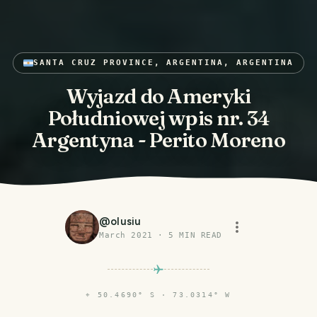
SANTA CRUZ PROVINCE, ARGENTINA, ARGENTINA
Wyjazd do Ameryki
Południowej wpis nr. 34
Argentyna - Perito Moreno
@
olusiu
March 2021
·
5
MIN READ
⌖
50.4690° S · 73.0314° W