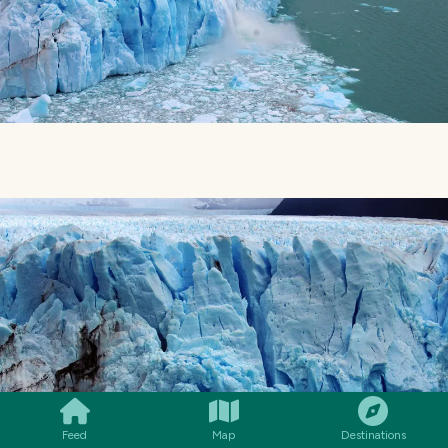
SMILES
COMMENT
SHARE
Feed
Map
Destinations