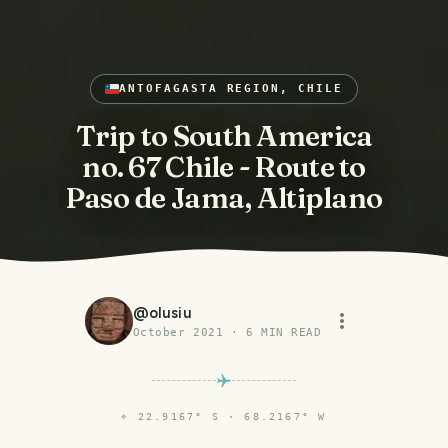
ANTOFAGASTA REGION, CHILE
Trip to South America
no. 67 Chile - Route to
Paso de Jama, Altiplano
@
olusiu
October 2021
·
6
MIN READ
⌖
22.9167° S · 68.2167° W