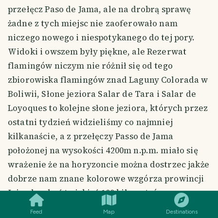
przełęcz Paso de Jama, ale na drobrą sprawę
żadne z tych miejsc nie zaoferowało nam
niczego nowego i niespotykanego do tej pory.
Widoki i owszem były piękne, ale Rezerwat
flamingów niczym nie różnił się od tego
zbiorowiska flamingów znad Laguny Colorada w
Boliwii, Słone jeziora Salar de Tara i Salar de
Loyoques to kolejne słone jeziora, których przez
ostatni tydzień widzieliśmy co najmniej
kilkanaście, a z przełęczy Passo de Jama
położonej na wysokości 4200m n.p.m. miało się
wrażenie że na horyzoncie można dostrzec jakże
dobrze nam znane kolorowe wzgórza prowincji
SMILES
COMMENT
SHARE
Jujuy bo choć to jakieś 100 kilometrów
odległości, to teren jest raczej płaski, a
Feed
Map
Destinations