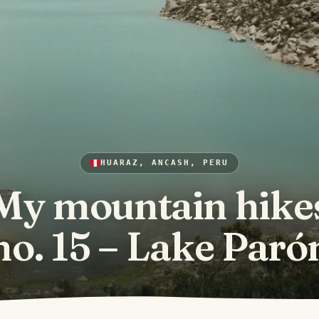
HUARAZ, ANCASH, PERU
My mountain hike
no. 15 – Lake Paró