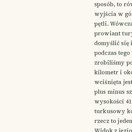
sposób, to r
wyjścia w gó
pętli. Wówcz
prowiant tur
domyślić się
podczas tego
zrobiliśmy po
kilometr i o
wciśnięta jes
plus minus s
wysokości 415
turkusowy ko
rzecz to jede
Widok z jezio