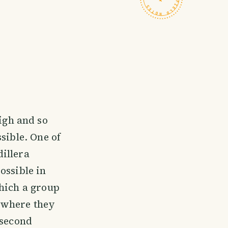
igh and so
sible. One of
illera
ossible in
which a group
, where they
 second