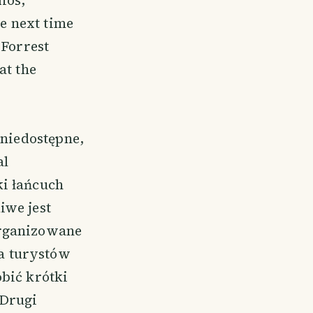
ios,
he next time
 Forrest
at the
 niedostępne,
al
ki łańcuch
iwe jest
organizowane
a turystów
bić krótki
 Drugi