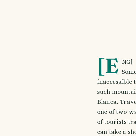
[E
NG]
Some
inaccessible 
such mountain
Blanca. Trave
one of two wa
of tourists t
can take a sh