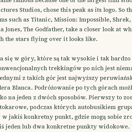
me famous because one of the largest film stud
tures Studios, chose this peak as its logo. So t
ms such as Titanic, Mission: Impossible, Shrek,
 Jones, The Godfather, take a closer look at wh
 the stars flying over it looks like.
a się w góry, które są tak wysokie i tak bardzo
konwencjonalnych trekkingów po nich jest niem
Jednymi z takich gór jest najwyższy peruwiańs
lera Blanca. Podróżowanie po tych górach możl
lko na jeden z dwóch sposobów. Pierwszy to z
tokarowe, podczas których autobusikiem grup
 w jakiś konkretny punkt, gdzie mogą sobie zro
kiś jeden lub dwa konkretne punkty widokowe.