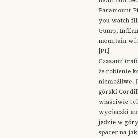
mountain beca
Paramount Pic
you watch fil
Gump, Indiana
mountain with
[PL]
Czasami trafi
że robienie 
niemożliwe. 
górski Cordil
właściwie ty
wycieczki au
jedzie w góry
spacer na ja