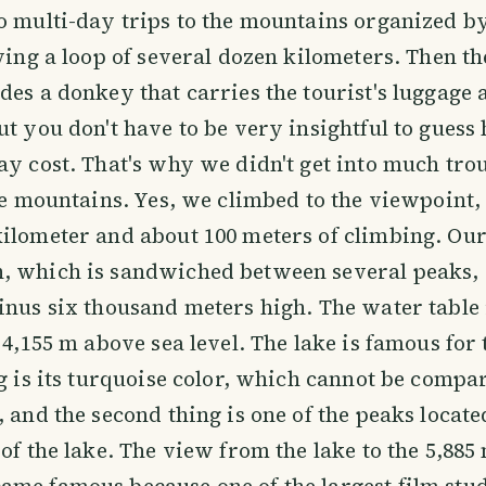
o multi-day trips to the mountains organized b
lving a loop of several dozen kilometers. Then th
des a donkey that carries the tourist's luggage 
ut you don't have to be very insightful to gues
ay cost. That's why we didn't get into much tro
the mountains. Yes, we climbed to the viewpoint,
ilometer and about 100 meters of climbing. Ou
, which is sandwiched between several peaks, 
inus six thousand meters high. The water table i
f 4,155 m above sea level. The lake is famous for
ng is its turquoise color, which cannot be compa
, and the second thing is one of the peaks locate
 of the lake. The view from the lake to the 5,88