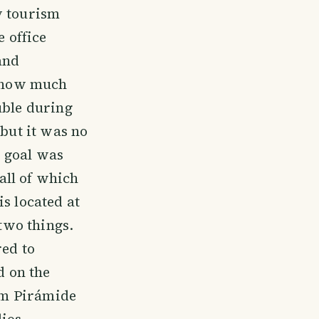
y tourism
e office
and
s how much
uble during
 but it was no
r goal was
all of which
s located at
 two things.
red to
d on the
5 m Pirámide