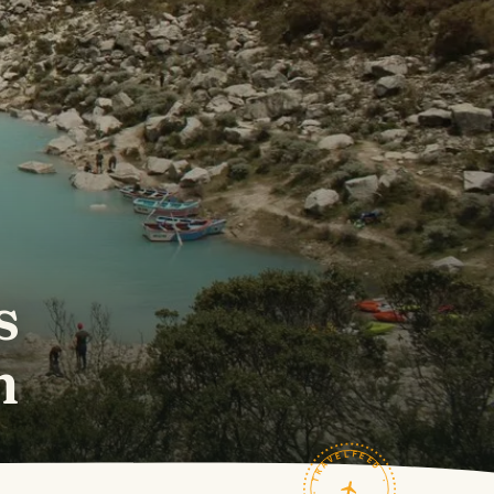
s
n
TRAVELFEED · FIELD NOTES ·