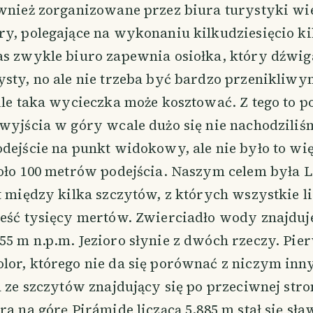
ównież zorganizowane przez biura turystyki w
ry, polegające na wykonaniu kilkudziesięcio k
as zwykle biuro zapewnia osiołka, który dźwig
ysty, no ale nie trzeba być bardzo przenikliw
 ile taka wycieczka może kosztować. Z tego to 
 wyjścia w góry wcale dużo się nie nachodzili
dejście na punkt widokowy, ale nie było to wię
koło 100 metrów podejścia. Naszym celem była 
t między kilka szczytów, z których wszystkie li
ześć tysięcy mertów. Zwierciadło wody znajduje
5 m n.p.m. Jezioro słynie z dwóch rzeczy. Pier
lor, którego nie da się porównać z niczym inn
n ze szczytów znajdujący się po przeciwnej stron
ra na górę Pirámide liczącą 5,885 m stał się sł