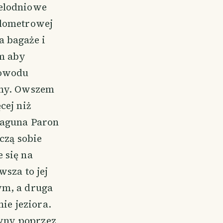
ielodniowe
ilometrowej
a bagaże i
ym aby
powodu
śmy. Owszem
cej niż
Laguna Paron
czą sobie
 się na
wsza to jej
ym, a druga
ie jeziora.
awny poprzez