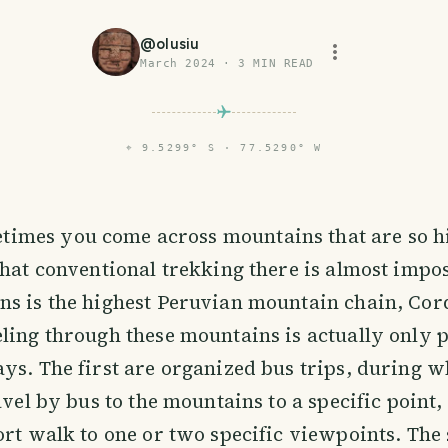
@
olusiu
March 2024
·
3
MIN READ
⌖
9.5299° S · 77.5290° W
times you come across mountains that are so h
that conventional trekking there is almost impos
s is the highest Peruvian mountain chain, Cord
ling through these mountains is actually only p
ys. The first are organized bus trips, during 
ravel by bus to the mountains to a specific point
ort walk to one or two specific viewpoints. The