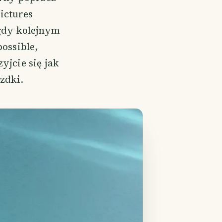
ictures
 gdy kolejnym
possible,
yjcie się jak
zdki.