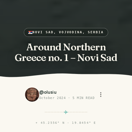
NOVI SAD, VOJVODINA, SERBIA
Around Northern
Greece no. 1 – Novi Sad
@
olusiu
October 2024
·
5
MIN READ
⌖
45.2556° N · 19.8454° E