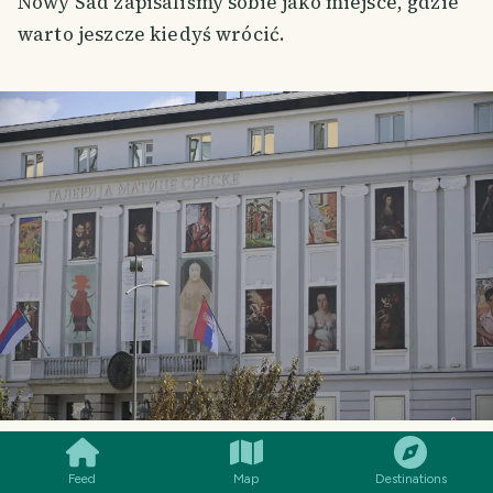
Nowy Sad zapisaliśmy sobie jako miejsce, gdzie
warto jeszcze kiedyś wrócić.
SMILES
COMMENT
SHARE
Feed
Map
Destinations