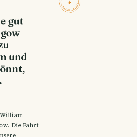
TRAVELFEED · FIELD NOTES ·
e gut
asgow
zu
am und
önnt,
.
 William
gow. Die Fahrt
unsere