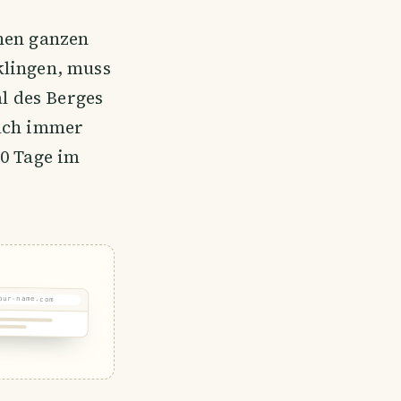
nen ganzen
klingen, muss
l des Berges
auch immer
10 Tage im
our-name.com