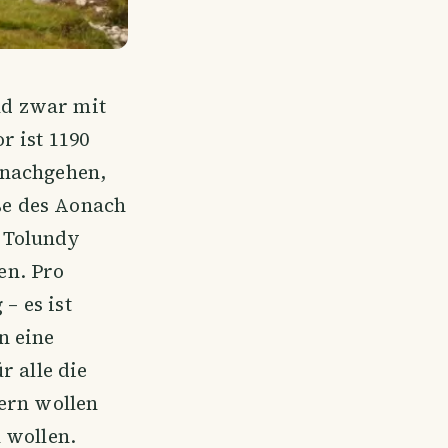
d zwar mit
r ist 1190
 nachgehen,
ße des Aonach
 Tolundy
en. Pro
– es ist
n eine
r alle die
dern wollen
 wollen.