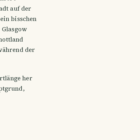
adt auf der
ein bisschen
s Glasgow
chottland
 während der
rtlänge her
ptgrund,