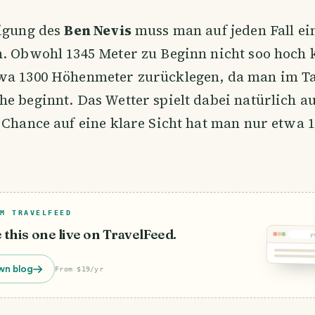
eigung des
Ben Nevis
muss man auf jeden Fall ei
n. Obwohl 1345 Meter zu Beginn nicht soo hoch 
wa 1300 Höhenmeter zurücklegen, da man im Ta
e beginnt. Das Wetter spielt dabei natürlich 
 Chance auf eine klare Sicht hat man nur etwa 
M TRAVELFEED
e this one live on TravelFeed.
y
wn blog
From $19/yr