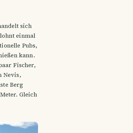
handelt sich
 lohnt einmal
tionelle Pubs,
enießen kann.
paar Fischer,
n Nevis,
hste Berg
Meter. Gleich