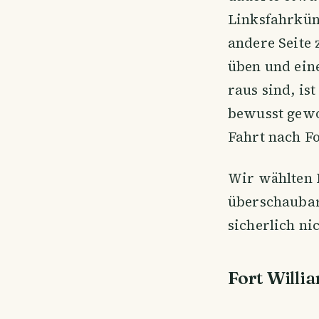
Linksfahrküns
andere Seite
üben und ein
raus sind, is
bewusst gewo
Fahrt nach F
Wir wählten F
überschaubar
sicherlich ni
Fort Willi