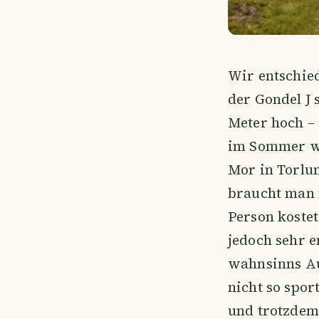
Wir entschie
der Gondel J 
Meter hoch –
im Sommer wa
Mor in Torlu
braucht man 
Person kostet 
jedoch sehr 
wahnsinns Aus
nicht so spor
und trotzdem 