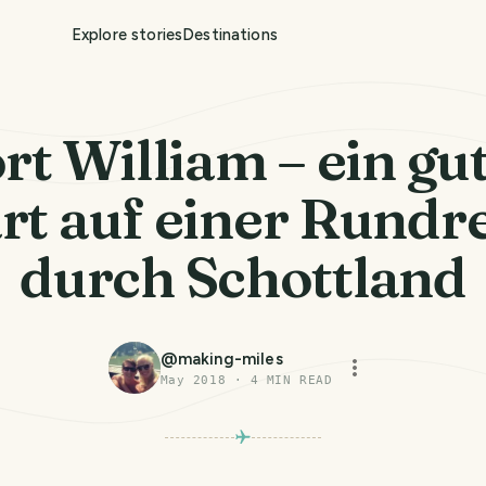
Explore stories
Destinations
rt William – ein gu
rt auf einer Rundr
durch Schottland
@
making-miles
May 2018
·
4
MIN READ