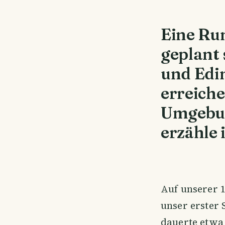
Eine Run
geplant 
und Edi
erreiche
Umgebun
erzähle 
Auf unserer 
unser erster 
dauerte etwa 