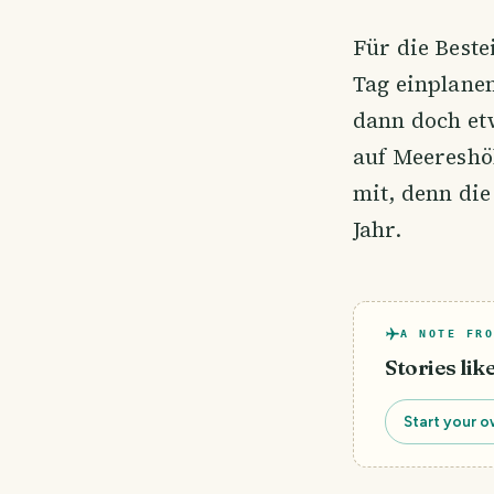
Für die Best
Tag einplane
dann doch et
auf Meereshöh
mit, denn die
Jahr.
A NOTE FRO
Stories lik
Start your o