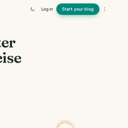
Log in
Start your blog
ter
eise