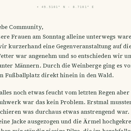
⌖
49.5101° N · 8.7101° E
iebe Community,
sere Frauen am Sonntag alleine unterwegs war
wir kurzerhand eine Gegenveranstaltung auf die
Wetter war angenehm und so entschieden wir un
nter Männern. Durch die Weinberge ging es vo
 Fußballplatz direkt hinein in den Wald.
alles noch etwas feucht vom letzten Regen aber
huhwerk war das kein Problem. Erstmal mussten
chieren was durchaus etwas anstrengend war. 
eine Jacke ausgezogen und die Ärmel hochgekr
en wir ständig riesige Pilze, die im herabfall