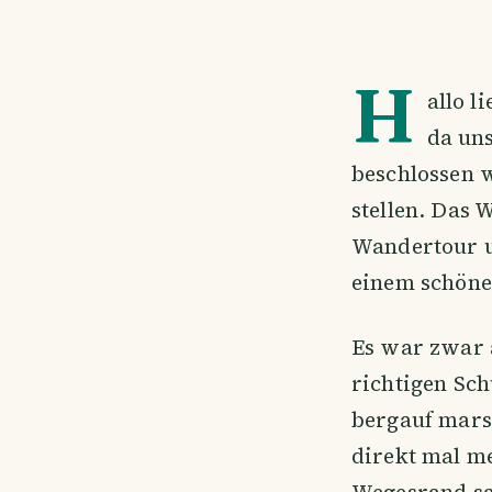
H
allo l
da un
beschlossen 
stellen. Das 
Wandertour u
einem schönen
Es war zwar 
richtigen Sc
bergauf mars
direkt mal m
Wegesrand sah