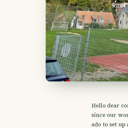
Hello dear c
since our wo
ado to set up