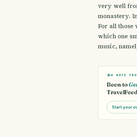
very well fro
monastery. I
For all those
which one sm
music, namely
A NOTE FRO
Been to
Ge
TravelFeed
Start your o