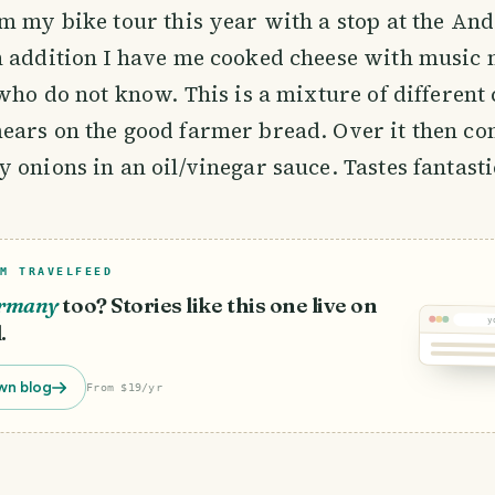
m my bike tour this year with a stop at the An
n addition I have me cooked cheese with music 
 who do not know. This is a mixture of different
ears on the good farmer bread. Over it then co
 onions in an oil/vinegar sauce. Tastes fantasti
M TRAVELFEED
rmany
too? Stories like this one live on
y
.
wn blog
From $19/yr