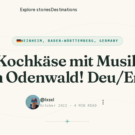
Explore stories
Destinations
WEINHEIM, BADEN-WÜRTTEMBERG, GERMANY
Kochkäse mit Musi
m Odenwald! Deu/E
@
lxsxl
October 2022
·
4
MIN READ