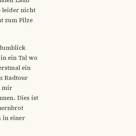
 leider nicht
ht zum Pilze
ndumblick
in ein Tal wo
erstmal ein
en Radtour
h mir
nnen. Dies ist
uernbrot
 in einer