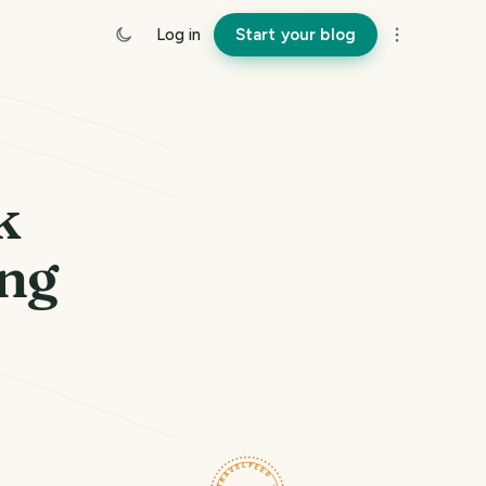
Log in
Start your blog
k
ng