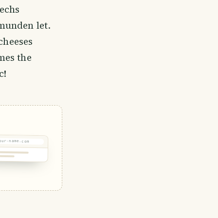
dechs
munden let.
 cheeses
mes the
c!
our-name.com