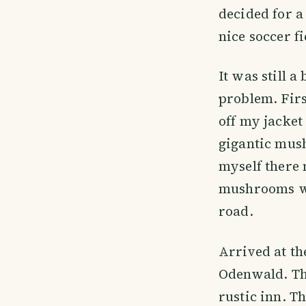
decided for 
nice soccer fi
It was still a
problem. Firs
off my jacket
gigantic mush
myself there 
mushrooms we
road.
Arrived at t
Odenwald. Th
rustic inn. T