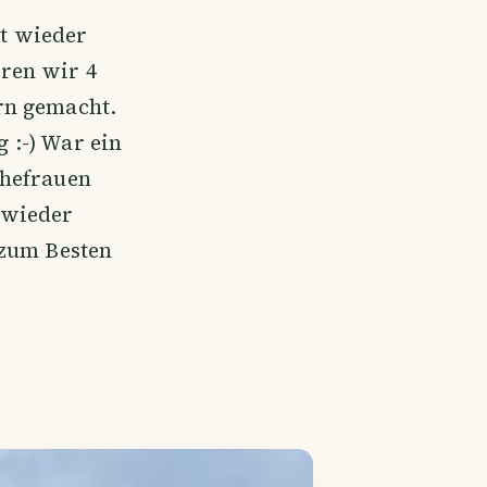
t wieder
ren wir 4
rn gemacht.
 :-) War ein
Ehefrauen
 wieder
 zum Besten