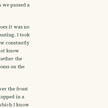
s we passed a
hoes it was no
sting. I took
aw constantly
 not know
hether the
ooms on the
er the front
topped in a
 which I know