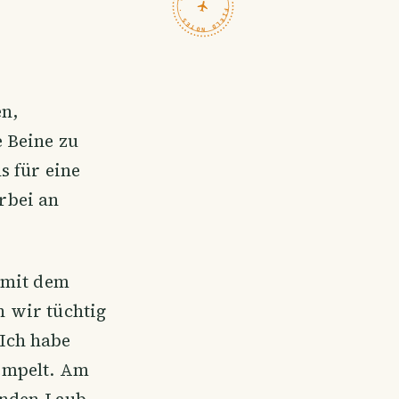
TRAVELFEED · FIELD NOTES ·
en,
 Beine zu
s für eine
rbei an
 mit dem
 wir tüchtig
Ich habe
empelt. Am
enden Laub