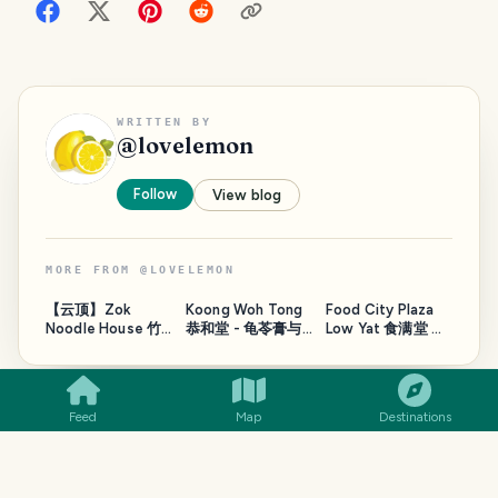
WRITTEN BY
@
lovelemon
Follow
View blog
MORE FROM
@
LOVELEMON
【云顶】Zok
Koong Woh Tong
Food City Plaza
Noodle House 竹
恭和堂 - 龟苓膏与
Low Yat 食满堂 之
SMILES
COMMENT
SHARE
面馆 之 咸鱼蒸肉饼
凉茶
砂州面馆
TRAVELFEED · YOUR TURN ·
Feed
Map
Destinations
YOUR TURN