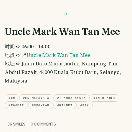
Uncle Mark Wan Tan Mee
时间 ➪ 06:00 - 14:00
地点 ➪ 📍
Uncle Mark Wan Tan Mee
地址 ➪ Jalan Dato Muda Jaafar, Kampung Tun
Abdul Razak, 44000 Kuala Kubu Baru, Selango,
Malaysia.
#
CN
#
CN-MALAYSIA
#
TEAMMALAYSIA
#
CN-READER
#
FOODIE
#
NEOXIAN
#
PALNET
#
BPC
36
SMILES
0
COMMENTS