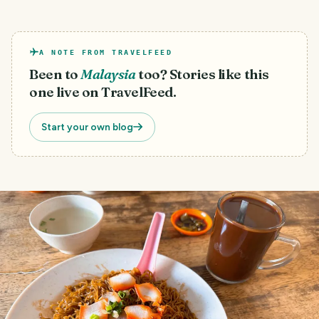
A NOTE FROM TRAVELFEED
Been to
Malaysia
too? Stories like this
one live on TravelFeed.
Start your own blog