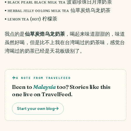
▪️ ʙʟᴀᴄᴋ ᴘᴇᴀʀʟ ʙʟᴀᴄᴋ ᴍɪʟᴋ ᴛᴇᴀ 波霸珍珠日月潭奶茶
▪️ ʜᴇʀʙᴀʟ ᴊᴇʟʟʏ ᴏᴏʟᴏɴɢ ᴍɪʟᴋ ᴛᴇᴀ 仙草炭焙乌龙奶茶
▪️ ʟᴇᴍᴏɴ ᴛᴇᴀ (ʜᴏᴛ) 柠檬茶
我点的是
仙草炭焙乌龙奶茶
，喝起来味道甜甜的，味道
虽然好喝，但是比不上我在台湾喝过的奶茶味，感觉台
湾喝过的奶茶已经是天花板级别了。
A NOTE FROM TRAVELFEED
Been to
Malaysia
too? Stories like this
one live on TravelFeed.
Start your own blog