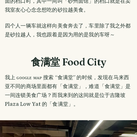
面的档口时，其中一间叫「砂州面馆」的档口就是在卖
我室友心心念念想吃的砂拉越美食。
四个人一辆车就这样向美食奔去了，车里除了我之外都
是砂拉越人，我也跟着是因为用的是我的车呀～
食满堂 Food City
我上 ɢᴏᴏɢʟᴇ ᴍᴀᴘ 搜索 “食满堂” 的时候，发现在马来西
亚不同的商场里面都有「食满堂」，难道「食满堂」是
一间连锁美食广场？而我来到的这间就是位于吉隆坡
Plaza Low Yat 的「食满堂」。