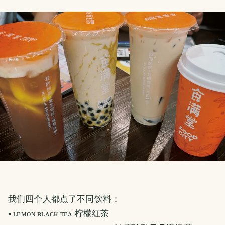
我们四个人都点了不同饮料：
▪️ ʟᴇᴍᴏɴ ʙʟᴀᴄᴋ ᴛᴇᴀ 柠檬红茶