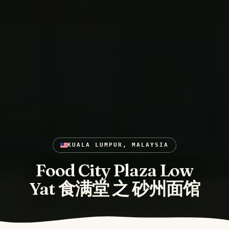
KUALA LUMPUR, MALAYSIA
Food City Plaza Low
Yat 食满堂 之 砂州面馆