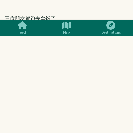
SMILES
COMMENT
SHARE
三位朋友都跑去拿饭了
Feed
Map
Destinations
MENU
14€
Polvo à Lagareiro
Octopus roasted in olive oil &
garlic
🐙 Shellfish · 🌾 Gluten-free · “POL-
voo”
18€
Cataplana de Marisco
12€
Arroz de Pato
TRAVEL TOOL · FROM THE TRAVELFEED TEAM
Understand every dish, not just