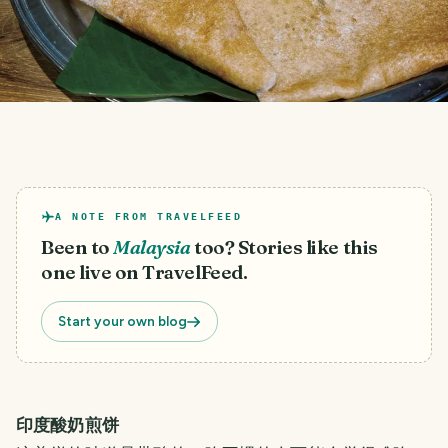
A NOTE FROM TRAVELFEED
Been to
Malaysia
too? Stories like this
one live on TravelFeed.
Start your own blog
印度酸奶煎饼