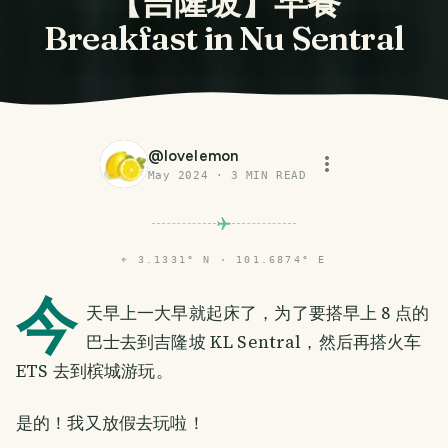
【吉隆坡】早餐
Breakfast in Nu Sentral
@
lovelemon
May 2024
·
3
MIN READ
⌖
3.1331° N · 101.6874° E
今
天早上一大早就起床了，为了要搭早上 8 点的
巴士去到吉隆坡 KL Sentral，然后再搭火车
ETS 去到槟城游玩。
是的！我又放假去玩啦！