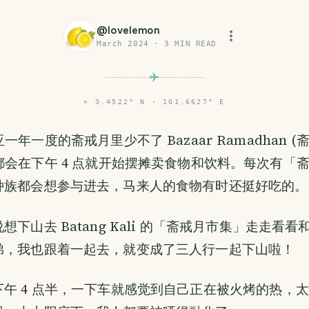
@
lovelemon
March 2024
·
3
MIN READ
⌖
3.4522° N · 101.6627° E
一年一度的斋戒月里少不了 Bazaar Ramadhan 
都会在下午 4 点就开始摆摊卖食物和饮料。每次有「
种族都会想参与进去，马来人的食物有时还挺好吃的。
想下山去 Batang Kali 的「斋戒月市集」走走看
弟，我也跟着一起去，就变成了三人行一起下山啦！
午 4 点半，一下车就感觉到自己正在被火烤的热，