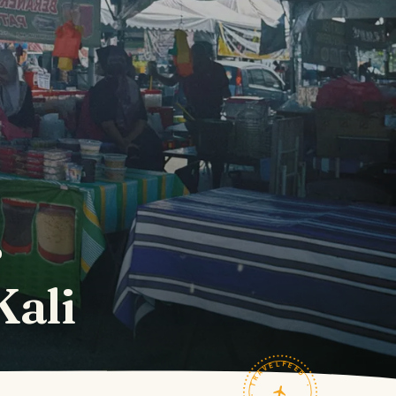
r
Kali
TRAVELFEED · FIELD NOTES ·