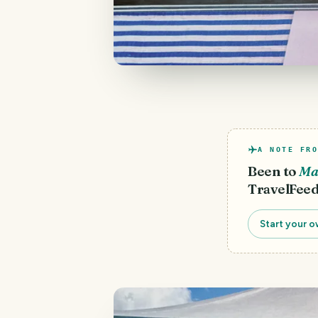
A NOTE FRO
Been to
Ma
TravelFeed
Start your o