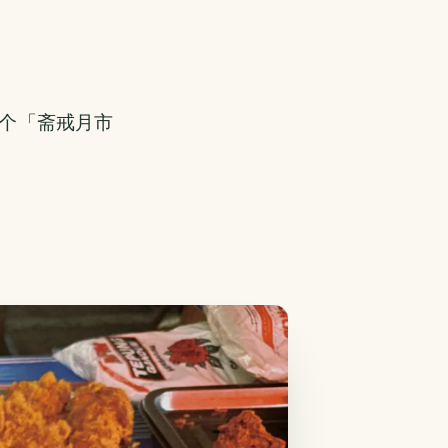
这个「斋戒月市