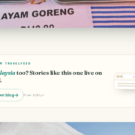
M TRAVELFEED
laysia
too? Stories like this one live on
y
.
wn blog
From $19/yr