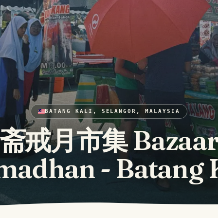
BATANG KALI, SELANGOR, MALAYSIA
斋戒月市集 Bazaa
adhan - Batang 