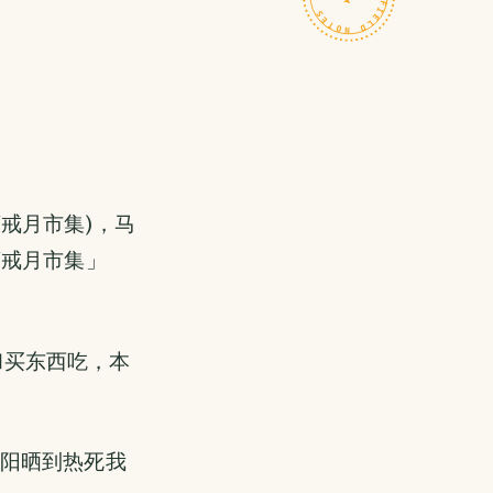
(斋戒月市集)，马
斋戒月市集」
看和买东西吃，本
太阳晒到热死我