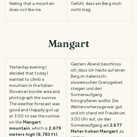
feeling that a mountain
Gefühl, dass ein Berg mich
does not like me.
nicht mag.
Mangart
Gestern Abend beschloss
Yesterday evening I
ich, dass ich heute auf einen
decided that today I
Berg im italienisch-
wanted to climb a
slowenischen Grenzgebiet
mountain in the Italian-
steigen und den
Slovenian border area and
Sonnenaufgang
photograph the sunrise.
fotografieren wollte. Die
The weather forecast was
Wettervorhersage war gut
good and I happily got up
und ich stand mit Freude um
at 3:00 to see the sunrise
3:00 Uhr auf, um den
on the
Mangart
Sonnenaufgang am
2.677
mountain
, which is
2,679
Meter hohen Mangart
zu
meters high (8,783 ft)
.