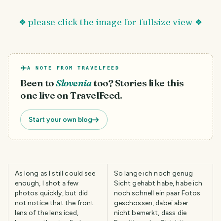
❖ please click the image for fullsize view ❖
A NOTE FROM TRAVELFEED
Been to
Slovenia
too? Stories like this
one live on TravelFeed.
Start your own blog
As long as I still could see
So lange ich noch genug
enough, I shot a few
Sicht gehabt habe, habe ich
photos quickly, but did
noch schnell ein paar Fotos
not notice that the front
geschossen, dabei aber
lens of the lens iced,
nicht bemerkt, dass die