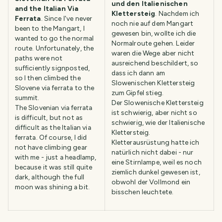
und den Italienischen
and the Italian Via
Klettersteig
. Nachdem ich
Ferrata
. Since I've never
noch nie auf dem Mangart
been to the Mangart, I
gewesen bin, wollte ich die
wanted to go the normal
Normalroute gehen. Leider
route. Unfortunately, the
waren die Wege aber nicht
paths were not
ausreichend beschildert, so
sufficiently signposted,
dass ich dann am
so I then climbed the
Slowenischen Klettersteig
Slovene via ferrata to the
zum Gipfel stieg.
summit.
Der Slowenische Klettersteig
The Slovenian via ferrata
ist schwierig, aber nicht so
is difficult, but not as
schwierig, wie der Italienische
difficult as the Italian via
Klettersteig.
ferrata. Of course, I did
Kletterausrüstung hatte ich
not have climbing gear
natürlich nicht dabei - nur
with me - just a headlamp,
eine Stirnlampe, weil es noch
because it was still quite
ziemlich dunkel gewesen ist,
dark, although the full
obwohl der Vollmond ein
moon was shining a bit.
bisschen leuchtete.