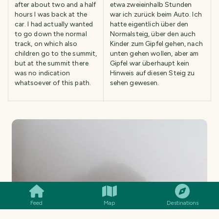
after about two and a half
etwa zweieinhalb Stunden
hours I was back at the
war ich zurück beim Auto. Ich
car. I had actually wanted
hatte eigentlich über den
to go down the normal
Normalsteig, über den auch
track, on which also
Kinder zum Gipfel gehen, nach
children go to the summit,
unten gehen wollen, aber am
but at the summit there
Gipfel war überhaupt kein
was no indication
Hinweis auf diesen Steig zu
whatsoever of this path.
sehen gewesen.
SMILES
COMMENT
SHARE
Feed
Map
Destinations