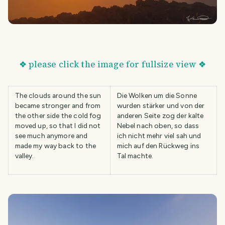
❖ please click the image for fullsize view ❖
The clouds around the sun
Die Wolken um die Sonne
became stronger and from
wurden stärker und von der
the other side the cold fog
anderen Seite zog der kalte
moved up, so that I did not
Nebel nach oben, so dass
see much anymore and
ich nicht mehr viel sah und
made my way back to the
mich auf den Rückweg ins
valley.
Tal machte.