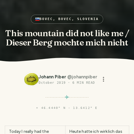
BOVEC, BOVEC, SLOVENIA
This mountain did not like me /
Dieser Berg mochte mich nicht
Johann Piber
@
johannpiber
October 2019
·
6
MIN READ
⌖
46.4440° N · 13.6412° E
Today I really had the
Heute hatte ich wirklich das