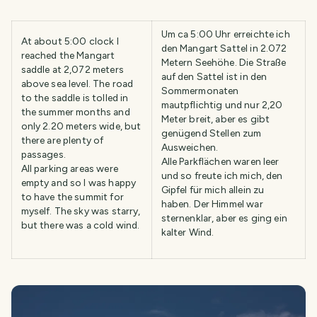
Um ca 5:00 Uhr erreichte ich
At about 5:00 clock I
den Mangart Sattel in 2.072
reached the Mangart
Metern Seehöhe. Die Straße
saddle at 2,072 meters
auf den Sattel ist in den
above sea level. The road
Sommermonaten
to the saddle is tolled in
mautpflichtig und nur 2,20
the summer months and
Meter breit, aber es gibt
only 2.20 meters wide, but
genügend Stellen zum
there are plenty of
Ausweichen.
passages.
Alle Parkflächen waren leer
All parking areas were
und so freute ich mich, den
empty and so I was happy
Gipfel für mich allein zu
to have the summit for
haben. Der Himmel war
myself. The sky was starry,
sternenklar, aber es ging ein
but there was a cold wind.
kalter Wind.