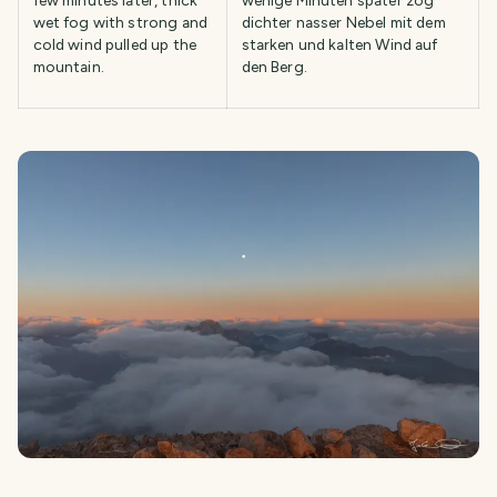
few minutes later, thick
wenige Minuten später zog
wet fog with strong and
dichter nasser Nebel mit dem
cold wind pulled up the
starken und kalten Wind auf
mountain.
den Berg.