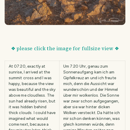
❖ please click the image for fullsize view ❖
At 07:20, exactly at
Um 7:20 Uhr, genau zum
sunrise, I arrived at the
Sonnenaufgang kam ich am
summit cross and I was
Gipfelkreuz an und ich freute
happy, because the view
mich, denn die Aussicht war
was beautiful and the sky
wunderschön und der Himmel
above me cloudless. The
über mir wolkenlos. Die Sonne
sun had already risen, but
war zwar schon aufgegangen,
it was hidden behind
aber sie war hinter dicken
thick clouds. I could have
Wolken versteckt. Da hätte ich
imagined what would
mir schon denken können, was
come next, because a
gleich kommen würde, denn