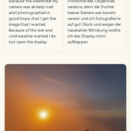
because the viewfinder my
Frontlinse des Objektives
camera was already iced
vereiste, denn der Sucher
and I photographed in
meiner Kamera war bereits
good hope, that I get the
vereist und ich fotografierte
image that I wanted.
auf gut Glück und wegen der
Because of the wet and
nasskalten Witterung wollte
cold weather wanted I do
ich das Display nicht
not open the display.
aufklappen.