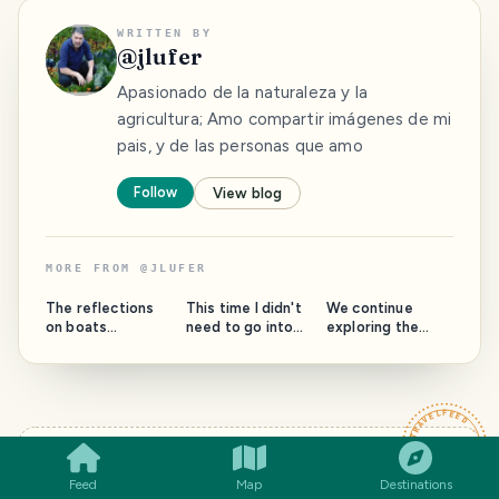
WRITTEN BY
@
jlufer
Apasionado de la naturaleza y la
agricultura; Amo compartir imágenes de mi
pais, y de las personas que amo
Follow
View blog
MORE FROM
@
JLUFER
The reflections
This time I didn't
We continue
on boats
need to go into
exploring the
fascinate me, and
the woods to find
interior of the
this week was no
mushrooms[Esp/E
prison unit
different[Esp/Eng
ng].
(Esp/Eng).
].
SMILES
COMMENT
SHARE
TRAVELFEED · YOUR TURN ·
YOUR TURN
Feed
Map
Destinations