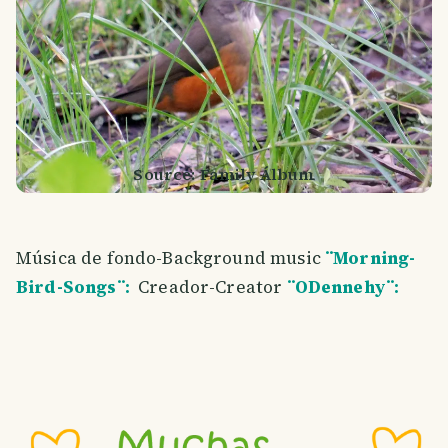
Source: Family Álbum
Música de fondo-Background music
¨Morning-
Bird-Songs¨:
Creador-Creator
¨ODennehy¨: