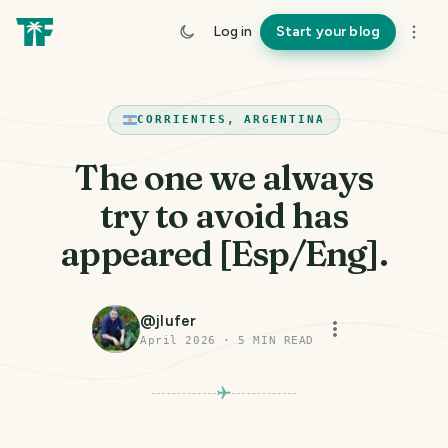
Log in
Start your blog
CORRIENTES, ARGENTINA
The one we always
try to avoid has
appeared [Esp/Eng].
@
jlufer
April 2026
·
5
MIN READ