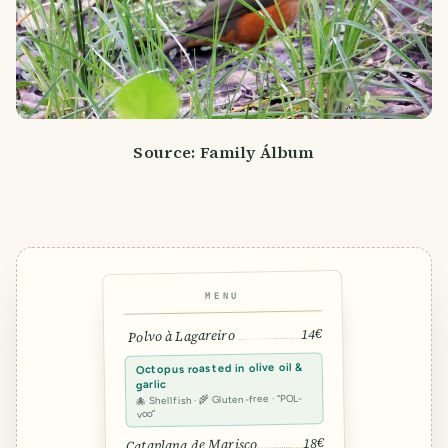
Source: Family Álbum
MENU
14€
Polvo à Lagareiro
Octopus roasted in olive oil &
garlic
🐙 Shellfish · 🌾 Gluten-free · “POL-
voo”
18€
Cataplana de Marisco