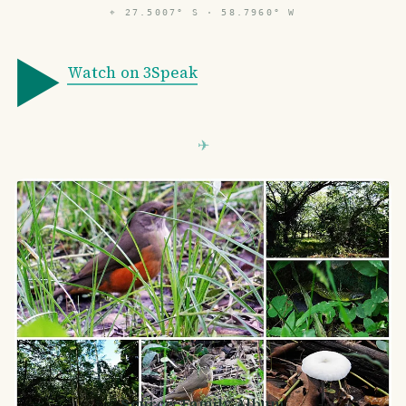
⌖
27.5007° S · 58.7960° W
▶️
Watch on 3Speak
Source: Family Álbum