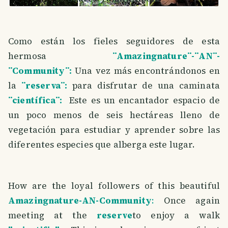
Como están los fieles seguidores de esta
hermosa
¨Amazingnature¨-¨AN¨-
¨Community¨:
Una vez más encontrándonos en
la
¨reserva¨:
para disfrutar de una caminata
¨científica¨:
Este es un encantador espacio de
un poco menos de seis hectáreas lleno de
vegetación para estudiar y aprender sobre las
diferentes especies que alberga este lugar.
How are the loyal followers of this beautiful
Amazingnature-AN-Community
:
Once again
meeting at the
reserve
to enjoy a walk