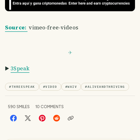
Source:
vimeo-free-videos
▶️
3Speak
#
THREESPEAK
#
VIDEO
#
WAIV
#
ALIVEANDTHRIVING
590
SMILES
10
COMMENTS