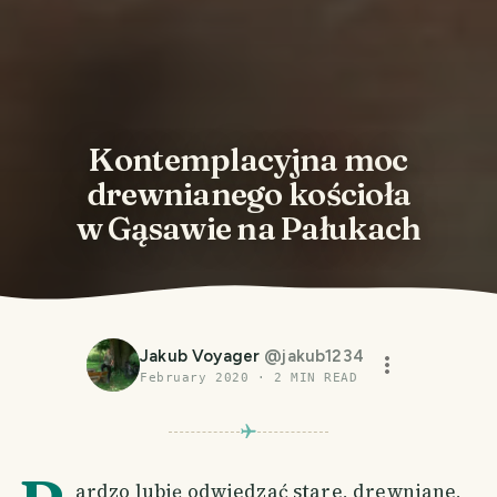
Kontemplacyjna moc
drewnianego kościoła
w Gąsawie na Pałukach
Jakub Voyager
@
jakub1234
February 2020
·
2
MIN READ
ardzo lubię odwiedzać stare, drewniane,