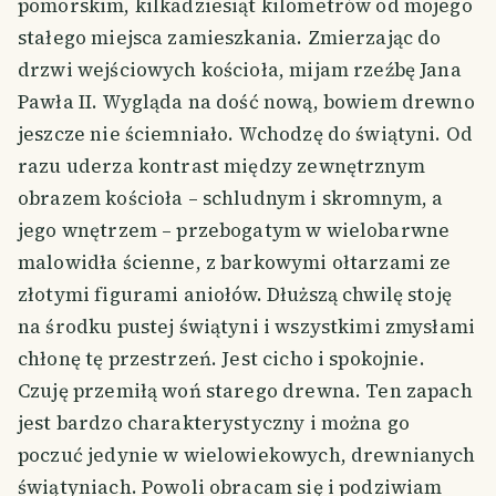
pomorskim, kilkadziesiąt kilometrów od mojego
stałego miejsca zamieszkania. Zmierzając do
drzwi wejściowych kościoła, mijam rzeźbę Jana
Pawła II. Wygląda na dość nową, bowiem drewno
jeszcze nie ściemniało. Wchodzę do świątyni. Od
razu uderza kontrast między zewnętrznym
obrazem kościoła – schludnym i skromnym, a
jego wnętrzem – przebogatym w wielobarwne
malowidła ścienne, z barkowymi ołtarzami ze
złotymi figurami aniołów. Dłuższą chwilę stoję
na środku pustej świątyni i wszystkimi zmysłami
chłonę tę przestrzeń. Jest cicho i spokojnie.
Czuję przemiłą woń starego drewna. Ten zapach
jest bardzo charakterystyczny i można go
poczuć jedynie w wielowiekowych, drewnianych
świątyniach. Powoli obracam się i podziwiam