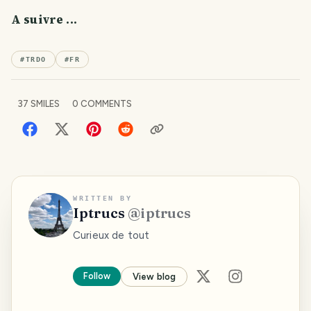
A suivre ...
#
TRDO
#
FR
37
SMILES
0
COMMENTS
WRITTEN BY
Iptrucs
@
iptrucs
Curieux de tout
Follow
View blog