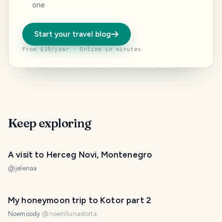
one
Start your travel blog
From $19/year · Online in minutes
Keep exploring
A visit to Herceg Novi, Montenegro
@
jelenaa
My honeymoon trip to Kotor part 2
Noemoody
@
noemilunastorta