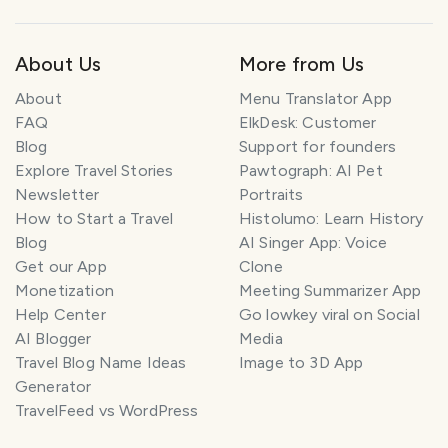
About Us
More from Us
About
Menu Translator App
FAQ
ElkDesk: Customer
Blog
Support for founders
Explore Travel Stories
Pawtograph: AI Pet
Newsletter
Portraits
How to Start a Travel
Histolumo: Learn History
Blog
AI Singer App: Voice
Get our App
Clone
Monetization
Meeting Summarizer App
Help Center
Go lowkey viral on Social
AI Blogger
Media
Travel Blog Name Ideas
Image to 3D App
Generator
TravelFeed vs WordPress