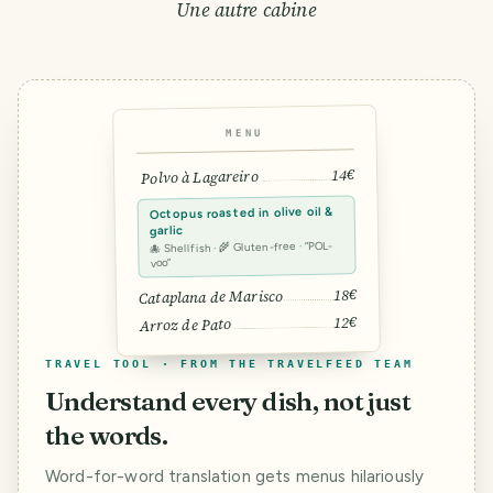
Une autre cabine
MENU
14€
Polvo à Lagareiro
Octopus roasted in olive oil &
garlic
🐙 Shellfish · 🌾 Gluten-free · “POL-
voo”
18€
Cataplana de Marisco
12€
Arroz de Pato
TRAVEL TOOL · FROM THE TRAVELFEED TEAM
Understand every dish, not just
the words.
Word-for-word translation gets menus hilariously