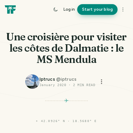
Log in
Start your blog
Une croisière pour visiter
les côtes de Dalmatie : le
MS Mendula
Iptrucs
@
iptrucs
January 2020
·
2
MIN READ
⌖
42.0926° N · 18.5680° E