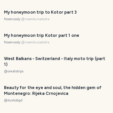
My honeymoon trip to Kotor part 3
Noemoody
@
noemilunastorta
My honeymoon trip Kotor part 1 one
Noemoody
@
noemilunastorta
West Balkans - Switzerland - Italy moto trip (part
1)
@
orestistrips
Beauty for the eye and soul, the hidden gem of
Montenegro: Rijeka Crnojevica
@
duskobgd