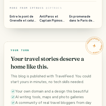
MORE FROM
IPTRUCS
@
IPTRUCS
Entre le pont de
AntiParos et
En promenade
Grenelle et celui
Captain Pipinos
dans le Paris de
de Bir-Hakeim :
(Partie 14)
mon coeur.
l'allée des cygnes
TRAVELFEED · YOUR TURN ·
YOUR TURN
Your travel stories deserve a
home like this.
This blog is published with TravelFeed. You could
start yours in minutes, no tech skills needed.
Your own domain and a design this beautiful
AI writing tools, maps and photo galleries
A community of real travel bloggers from day