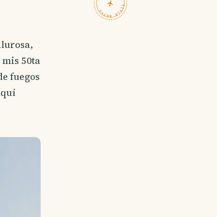
TRAVELFEED · FIELD NOTES ·
alurosa,
 mis 50ta
de fuegos
aquí