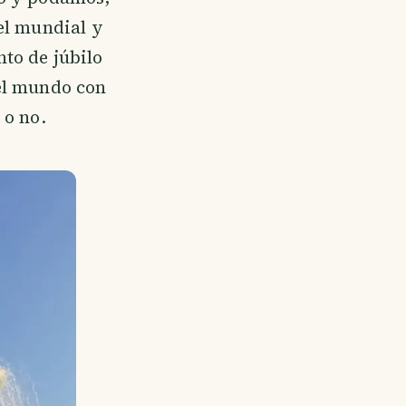
el mundial y
to de júbilo
el mundo con
 o no.