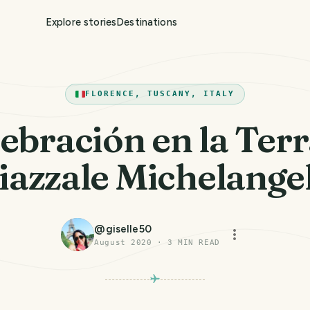
Explore stories
Destinations
FLORENCE, TUSCANY, ITALY
ebración en la Ter
iazzale Michelange
@
giselle50
August 2020
·
3
MIN READ