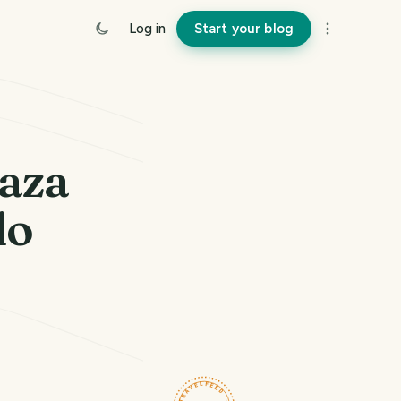
Log in
Start your blog
raza
lo