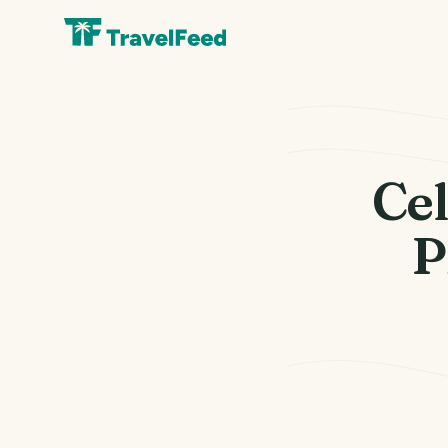
Cel
P