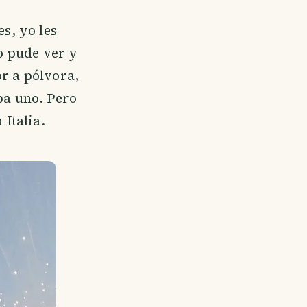
es, yo les
yo pude ver y
or a pólvora,
pa uno. Pero
 Italia.