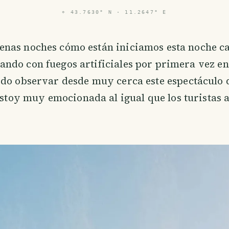
⌖
43.7630° N · 11.2647° E
enas noches cómo están iniciamos esta noche c
ando con fuegos artificiales por primera vez en
do observar desde muy cerca este espectáculo 
 Estoy muy emocionada al igual que los turistas 