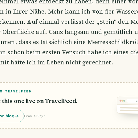
einmal etwas entdeckt zu haben, denn einer von
in in Ihrer Nähe. Mehr kann ich von der Wasser
erkennen. Auf einmal verlässt der „Stein“ den 
ur Oberfläche auf. Ganz langsam und gemütlich 
nnen, dass es tatsächlich eine Meeresschildkröt
nn schon beim ersten Versuch habe ich eines di
it hätte ich im Leben nicht gerechnet.
M TRAVELFEED
e this one live on TravelFeed.
y
wn blog
From $19/yr