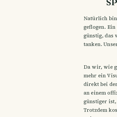
SP
Natürlich bi
geflogen. Ein
günstig, das
tanken. Unser
Da wir, wie g
mehr ein Vis
direkt bei de
an einem offi
günstiger ist
Trotzdem kost