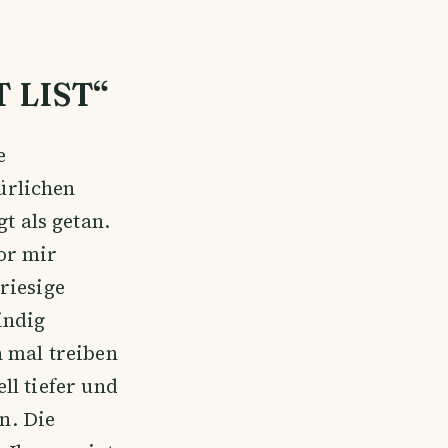
 LIST“
e
ürlichen
t als getan.
or mir
 riesige
indig
h mal treiben
ll tiefer und
n. Die