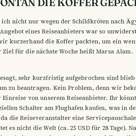
ONTAN DIE KOFFER GEPA
n ich nicht nur wegen der Schildkröten nach Äg
 Angebot eines Reiseanbieters war so unwiders
 wir kurzerhand die Koffer packten, um ein wen
 Ziel für die nächste Woche heißt Marsa Alam.
esagt, sehr kurzfristig aufgebrochen sind blieb
um zu beantragen. Kein Problem, denn wir bek
r Einreise von unserem Reiseanbieter. Ihr könn
ziellen Schalter am Flughafen kaufen, was in d
, da die Reiseveranstalter eine Servicepauschal
et es nicht die Welt (ca. 25 USD für 28 Tage). 