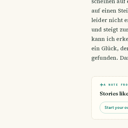
scheinen auf 
auf einen Ste
leider nicht 
und steigt z
kann ich erke
ein Glück, de
gefunden. Dam
A NOTE FRO
Stories lik
Start your o