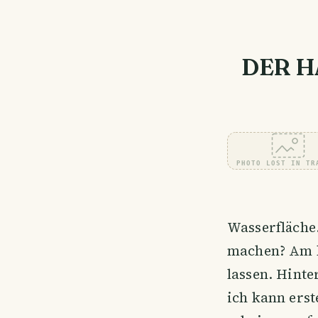
DER H
PHOTO LOST IN TR
Wasserfläche.
machen? Am be
lassen. Hinte
ich kann ers