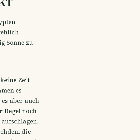
CKT
ypten
tehlich
ig Sonne zu
 keine Zeit
amen es
t es aber auch
er Regel noch
e aufschlagen.
Nachdem die