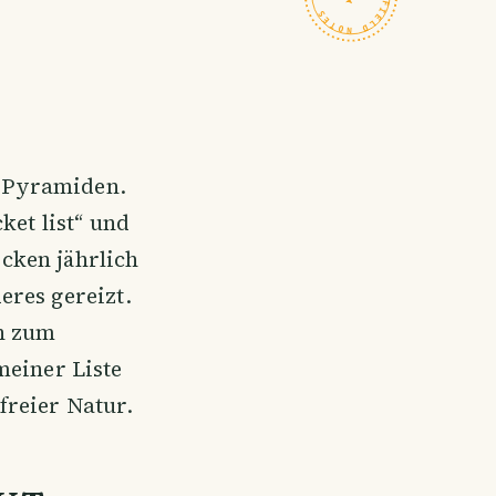
 Pyramiden.
ket list“ und
ocken jährlich
res gereizt.
n zum
meiner Liste
freier Natur.