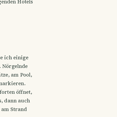
genden Hotels
e ich einige
. Nörgelnde
ätze, am Pool,
 markieren.
forten öffnet,
es, dann auch
r am Strand