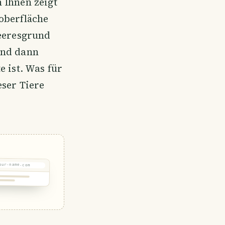
 Ihnen zeigt
oberfläche
Meeresgrund
und dann
e ist. Was für
eser Tiere
our-name.com