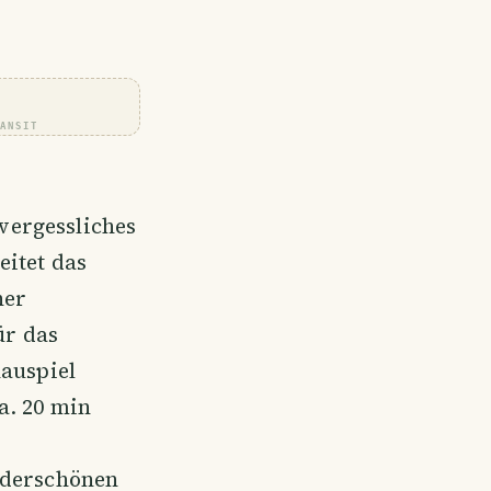
RANSIT
vergessliches
eitet das
ner
ür das
hauspiel
a. 20 min
nderschönen