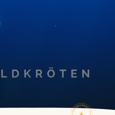
!
TRAVELFEED · FIELD NOTES ·