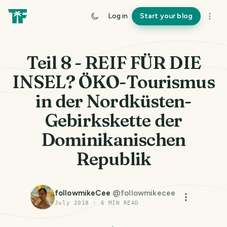
Log in
Start your blog
Teil 8 - REIF FÜR DIE
INSEL? ÖKO-Tourismus
in der Nordküsten-
Gebirkskette der
Dominikanischen
Republik
followmikeCee
@
followmikecee
July 2018
·
6
MIN READ