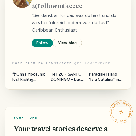
@
followmikecee
“Sei dankbar für das was du hast und du
wirst erfolgreich indem was du tust” -
Caribbean Enthusiast
Follow
View blog
MORE FROM
FOLLOWMIKECEE
@
FOLLOWMIKECEE
🌴Ohne Moos, nix
Teil 20 - SANTO
Paradise Island
los! Richtig
DOMINGO - Das
"Isla Catalina" in
Auswandern in die
❤ der
the Dominican
Dominikanische
Dominikanischen
Republic
Republik 🌴
Republik - Städte
und Regionen in
TRAVELFEED · YOUR TURN ·
der
Dominikanischen
Republik -
YOUR TURN
Your travel stories deserve a