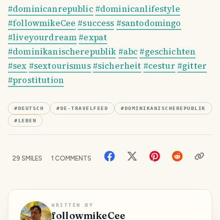
#dominicanrepublic
#dominicanlifestyle
#followmikeCee
#success
#santodomingo
#liveyourdream
#expat
#dominikanischerepublik
#abc
#geschichten
#sex
#sextourismus
#sicherheit
#cestur
#gitter
#prostitution
#
DEUTSCH
#
DE-TRAVELFEED
#
DOMINIKANISCHEREPUBLIK
#
LEBEN
29
SMILES
1
COMMENTS
WRITTEN BY
followmikeCee