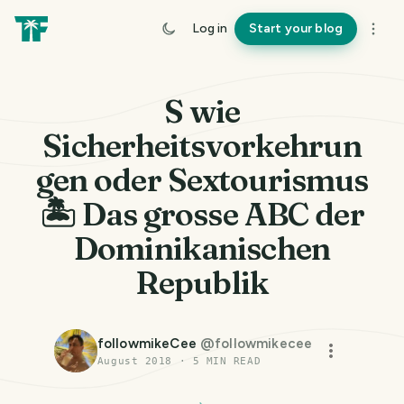
Log in
Start your blog
S wie
Sicherheitsvorkehrun
gen oder Sextourismus
🏝️ Das grosse ABC der
Dominikanischen
Republik
followmikeCee
@
followmikecee
August 2018
·
5
MIN READ