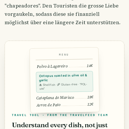
"chapeadores". Den Touristen die grosse Liebe
vorgaukeln, sodass diese sie finanziell
möglichst über eine längere Zeit unterstützen.
MENU
14€
Polvo à Lagareiro
Octopus roasted in olive oil &
garlic
🐙 Shellfish · 🌾 Gluten-free · “POL-
voo”
18€
Cataplana de Marisco
12€
Arroz de Pato
TRAVEL TOOL · FROM THE TRAVELFEED TEAM
Understand every dish, not just