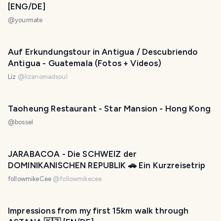
[ENG/DE]
@
yourmate
Auf Erkundungstour in Antigua / Descubriendo
Antigua - Guatemala (Fotos + Videos)
Liz
@
lizanomadsoul
Taoheung Restaurant - Star Mansion - Hong Kong
@
bossel
JARABACOA - Die SCHWEIZ der
DOMINIKANISCHEN REPUBLIK 🚗 Ein Kurzreisetrip
followmikeCee
@
followmikecee
Impressions from my first 15km walk through