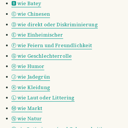
🅱️ wie Batey
Ⓒ wie Chinesen
Ⓓ wie direkt oder Diskriminierung
Ⓔ wie Einheimischer
Ⓕ wie Feiern und Freundlichkeit
Ⓖ wie Geschlechterrolle
Ⓗ wie Humor
Ⓙ wie Jadegrün
Ⓚ wie Kleidung
Ⓛ wie Laut oder Littering
Ⓜ wie Markt
Ⓝ wie Natur