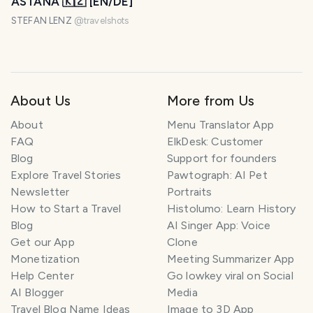
ASTANA 🇰🇿 [EN/DE]
STEFAN LENZ
@
travelshots
About Us
More from Us
About
Menu Translator App
FAQ
ElkDesk: Customer
Blog
Support for founders
Explore Travel Stories
Pawtograph: AI Pet
Newsletter
Portraits
How to Start a Travel
Histolumo: Learn History
Blog
AI Singer App: Voice
Get our App
Clone
Monetization
Meeting Summarizer App
Help Center
Go lowkey viral on Social
AI Blogger
Media
Travel Blog Name Ideas
Image to 3D App