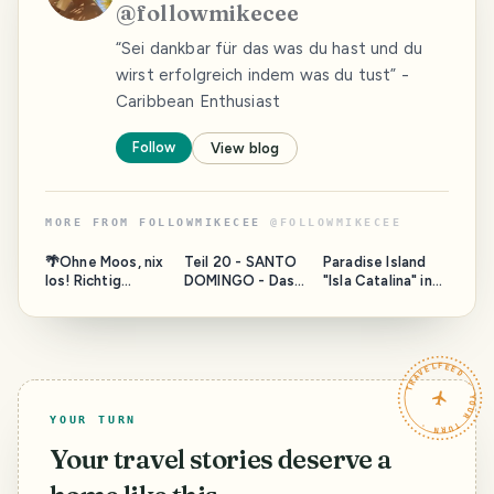
@
followmikecee
“Sei dankbar für das was du hast und du
wirst erfolgreich indem was du tust” -
Caribbean Enthusiast
Follow
View blog
MORE FROM
FOLLOWMIKECEE
@
FOLLOWMIKECEE
🌴Ohne Moos, nix
Teil 20 - SANTO
Paradise Island
los! Richtig
DOMINGO - Das
"Isla Catalina" in
Auswandern in die
❤ der
the Dominican
Dominikanische
Dominikanischen
Republic
Republik 🌴
Republik - Städte
und Regionen in
TRAVELFEED · YOUR TURN ·
der
Dominikanischen
Republik -
YOUR TURN
Your travel stories deserve a