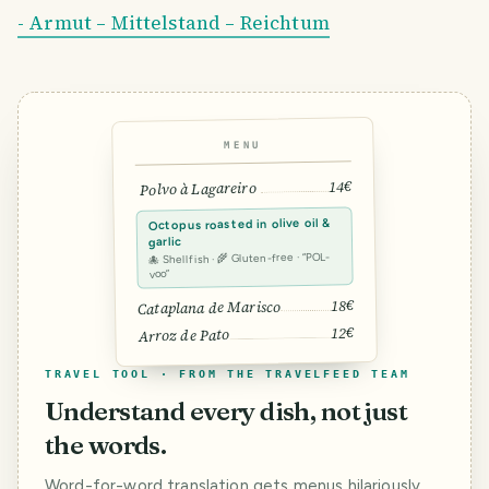
- Armut – Mittelstand – Reichtum
MENU
14€
Polvo à Lagareiro
Octopus roasted in olive oil &
garlic
🐙 Shellfish · 🌾 Gluten-free · “POL-
voo”
18€
Cataplana de Marisco
12€
Arroz de Pato
TRAVEL TOOL · FROM THE TRAVELFEED TEAM
Understand every dish, not just
the words.
Word-for-word translation gets menus hilariously