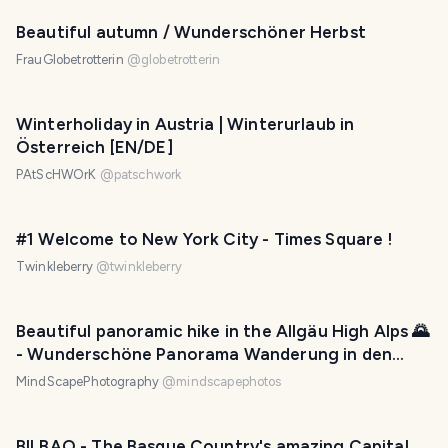
Beautiful autumn / Wunderschöner Herbst
FrauGlobetrotterin
@
globetrotterin
Winterholiday in Austria | Winterurlaub in
Österreich [EN/DE]
PAtScHWOrK
@
patschwork
#1 Welcome to New York City - Times Square !
Twinkleberry
@
twinkleberry
Beautiful panoramic hike in the Allgäu High Alps 🌄
- Wunderschöne Panorama Wanderung in den
Allgäuer Hochalpen 🌄 [EN/DE] - MyPictureDay
MindScapePhotography
@
mindscapephotos
BILBAO - The Basque Country's amazing Capital