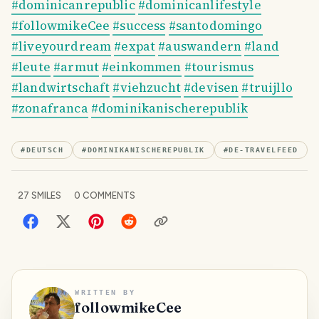
#dominicanrepublic
#dominicanlifestyle
#followmikeCee
#success
#santodomingo
#liveyourdream
#expat
#auswandern
#land
#leute
#armut
#einkommen
#tourismus
#landwirtschaft
#viehzucht
#devisen
#truijllo
#zonafranca
#dominikanischerepublik
#
DEUTSCH
#
DOMINIKANISCHEREPUBLIK
#
DE-TRAVELFEED
27
SMILES
0
COMMENTS
WRITTEN BY
followmikeCee