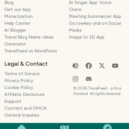
Blog
AI Singer App: Voice
Get our App
Clone
Monetization
Meeting Summarizer App
Help Center
Go lowkey viral on Social
AI Blogger
Media
Travel Blog Name Ideas
Image to 3D App
Generator
TravelFeed vs WordPress
Legal & Contact
Terms of Service
Privacy Policy
Cookie Policy
©
2026
TravelFeed - a Hive
Affiliate Disclosure
frontend. All rights reserved.
Support
Content and DMCA
General Inquiries
SMILES
COMMENT
SHARE