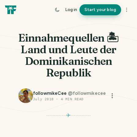
Log in
Start your blog
Einnahmequellen 🏝️
Land und Leute der
Dominikanischen
Republik
followmikeCee
@
followmikecee
July 2018
·
4
MIN READ