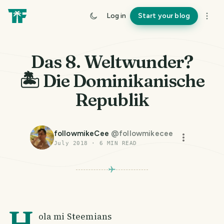
Log in
Start your blog
Das 8. Weltwunder?
🏝️ Die Dominikanische
Republik
followmikeCee
@
followmikecee
July 2018
·
6
MIN READ
H
ola mi Steemians