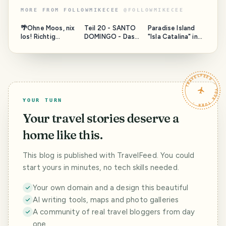
MORE FROM
FOLLOWMIKECEE
@
FOLLOWMIKECEE
🌴Ohne Moos, nix
Teil 20 - SANTO
Paradise Island
los! Richtig
DOMINGO - Das
"Isla Catalina" in
Auswandern in die
❤ der
the Dominican
Dominikanische
Dominikanischen
Republic
Republik 🌴
Republik - Städte
und Regionen in
TRAVELFEED · YOUR TURN ·
der
Dominikanischen
Republik -
YOUR TURN
Your travel stories deserve a
home like this.
This blog is published with TravelFeed. You could
start yours in minutes, no tech skills needed.
Your own domain and a design this beautiful
AI writing tools, maps and photo galleries
A community of real travel bloggers from day
one