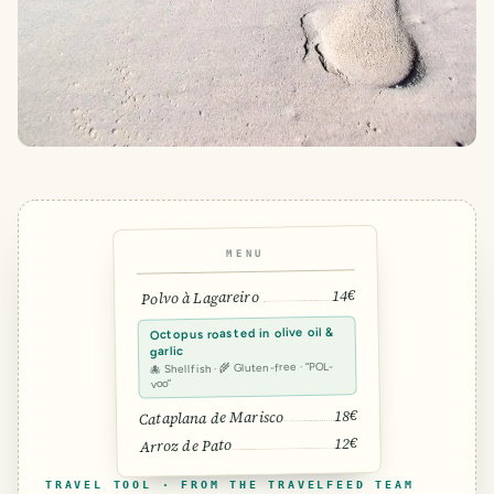
MENU
14€
Polvo à Lagareiro
Octopus roasted in olive oil &
garlic
🐙 Shellfish · 🌾 Gluten-free · “POL-
voo”
18€
Cataplana de Marisco
12€
Arroz de Pato
TRAVEL TOOL · FROM THE TRAVELFEED TEAM