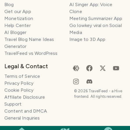
Blog
AI Singer App: Voice
Get our App
Clone
Monetization
Meeting Summarizer App
Help Center
Go lowkey viral on Social
AI Blogger
Media
Travel Blog Name Ideas
Image to 3D App
Generator
TravelFeed vs WordPress
Legal & Contact
Terms of Service
Privacy Policy
Cookie Policy
©
2026
TravelFeed - a Hive
Affiliate Disclosure
frontend. All rights reserved.
Support
Content and DMCA
General Inquiries
SMILES
COMMENT
SHARE