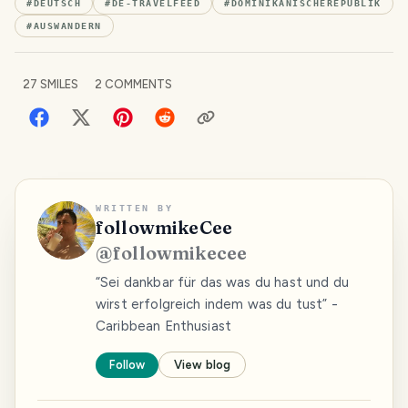
#
DEUTSCH
#
DE-TRAVELFEED
#
DOMINIKANISCHEREPUBLIK
#
AUSWANDERN
27
SMILES
2
COMMENTS
WRITTEN BY
followmikeCee
@
followmikecee
“Sei dankbar für das was du hast und du
wirst erfolgreich indem was du tust” -
Caribbean Enthusiast
Follow
View blog