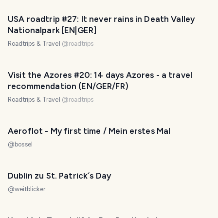
USA roadtrip #27: It never rains in Death Valley
Nationalpark [EN|GER]
Roadtrips & Travel
@
roadtrips
Visit the Azores #20: 14 days Azores - a travel
recommendation (EN/GER/FR)
Roadtrips & Travel
@
roadtrips
Aeroflot - My first time / Mein erstes Mal
@
bossel
Dublin zu St. Patrick´s Day
@
weitblicker