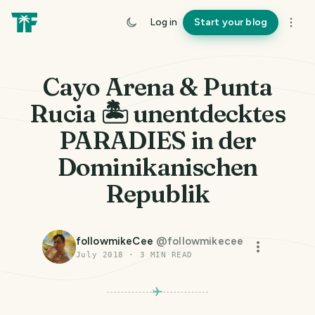
Log in
Start your blog
Cayo Arena & Punta
Rucia 🏝️ unentdecktes
PARADIES in der
Dominikanischen
Republik
followmikeCee
@
followmikecee
July 2018
·
3
MIN READ