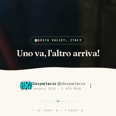
AOSTA VALLEY, ITALY
Uno va, l'altro arriva!
Dexpartacus
@
dexpartacus
January 2020
·
5
MIN READ
⌖
45.7500° N · 7.6500° E