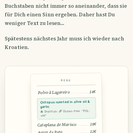
Buchstaben nicht immer so aneinander, dass sie
für Dich einen Sinn ergeben. Daher hast Du
weniger Text zu lesen...
Spätestens nächstes Jahr muss ich wieder nach
Kroatien.
MENU
14€
Polvo à Lagareiro
Octopus roasted in olive oil &
garlic
🐙 Shellfish · 🌾 Gluten-free · “POL-
voo”
18€
Cataplana de Marisco
12€
Arroz de Pato