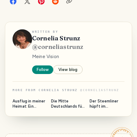
WRITTEN BY
Cornelia Strunz
@
corneliastrunz
Meine Vision
Follow
View blog
MORE FROM
CORNELIA STRUNZ
@
CORNELIASTRUNZ
PHOTO LOST
PHOTO LOST
IN TRANSIT
IN TRANSIT
Ausflug in meiner
Die Mitte
Der Steemliner
Heimat: Ein
Deutschlands für
hüpft im
romantischer
ein perfektes
Walzertakt auf
Sonntagnachmitt
Steemit Meetup
der Donau nach
ag
Wien