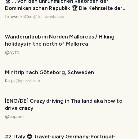
🏆 ... von den unrühmlichen Rekorden der
Dominikanischen Republik 🏆 Die Kehrseite der
Medaille!
followmikeCee
@
followmikecee
Wanderurlaub im Norden Mallorcas / Hiking
holidays in the north of Mallorca
@
ivyfit
Minitrip nach Göteborg, Schweden
Katja
@
grizzabella
[ENG/DE] Crazy driving in Thailand aka how to
drive crazy
@
bejaunt
#2: Italy 😎 Travel-diary Germany-Portugal-