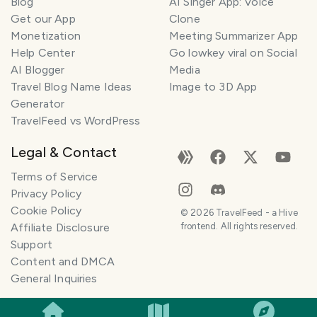
Blog
AI Singer App: Voice
Get our App
Clone
Monetization
Meeting Summarizer App
Help Center
Go lowkey viral on Social
AI Blogger
Media
Travel Blog Name Ideas
Image to 3D App
Generator
TravelFeed vs WordPress
Legal & Contact
Terms of Service
Privacy Policy
Cookie Policy
©
2026
TravelFeed - a Hive
Affiliate Disclosure
frontend. All rights reserved.
Support
Content and DMCA
General Inquiries
SMILES
COMMENT
SHARE