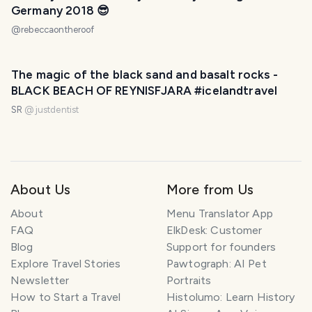
Germany 2018 😎
@
rebeccaontheroof
The magic of the black sand and basalt rocks -
BLACK BEACH OF REYNISFJARA #icelandtravel
SR
@
justdentist
About Us
More from Us
About
Menu Translator App
FAQ
ElkDesk: Customer
Blog
Support for founders
Explore Travel Stories
Pawtograph: AI Pet
Newsletter
Portraits
How to Start a Travel
Histolumo: Learn History