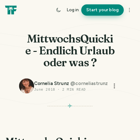
Log in
Start your blog
MittwochsQuicki
e - Endlich Urlaub
oder was ?
Cornelia Strunz
@
corneliastrunz
June 2018
·
2
MIN READ