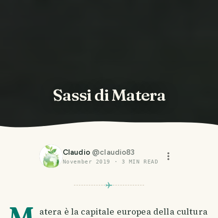
Sassi di Matera
Claudio
@
claudio83
November 2019
·
3
MIN READ
M
atera è la capitale europea della cultura