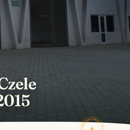
 Czele
.2015
TRAVELFEED · FIELD NOTES ·