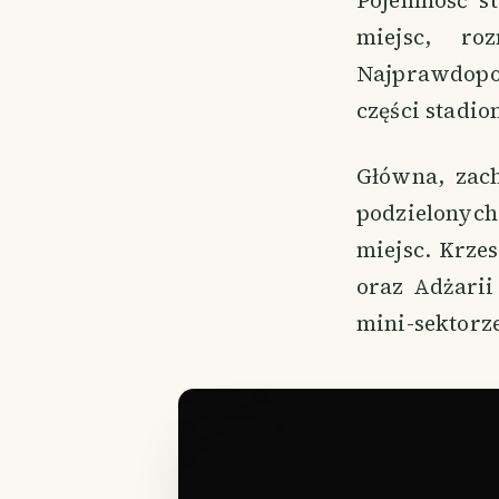
Pojemność s
miejsc, ro
Najprawdopod
części stadi
Główna, zach
podzielonych
miejsc. Krze
oraz Adżarii
mini-sektorze