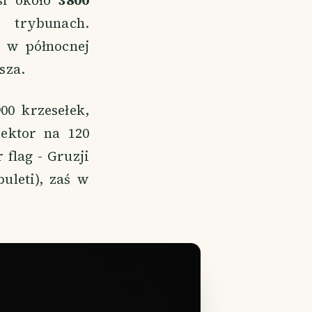
si około
3800
 trybunach.
 w północnej
sza.
00 krzesełek,
ektor na 120
flag - Gruzji
uleti), zaś w