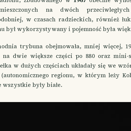
tadionu, zbudowanego w
1967
obecnie wyno
zmieszczonych na dwóch przeciwległych
obniej, w czasach radzieckich, również łuk
onu był wykorzystywany i pojemność była więk
odnia trybuna obejmowała, mniej więcej, 19
 na dwie większe części po 880 oraz mini-s
sełka w dużych częściach układały się we wzór 
 (autonomicznego regionu, w którym leży Kob
 wszystkie były białe.