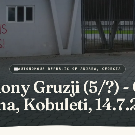
AUTONOMOUS REPUBLIC OF ADJARA, GEORGIA
ony Gruzji (5/?) -
a, Kobuleti, 14.7