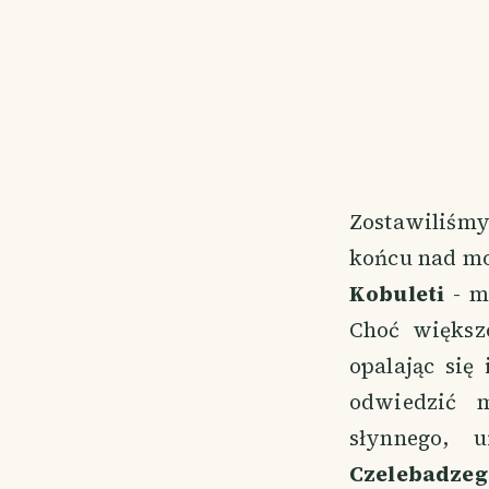
Zostawiliśmy
końcu nad mo
Kobuleti
- m
Choć większo
opalając się
odwiedzić 
słynnego, 
Czelebadzeg