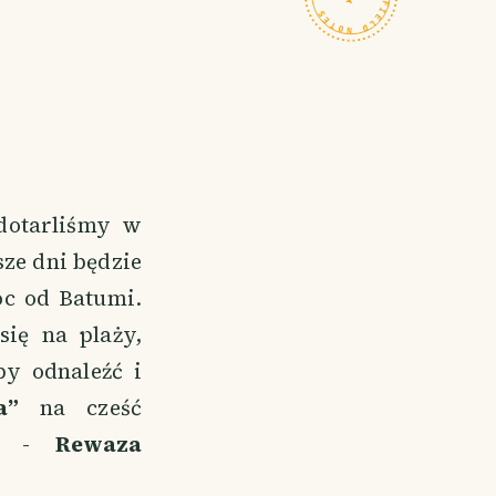
 dotarliśmy w
ze dni będzie
oc od Batumi.
się na plaży,
by odnaleźć i
a”
na cześć
rza -
Rewaza