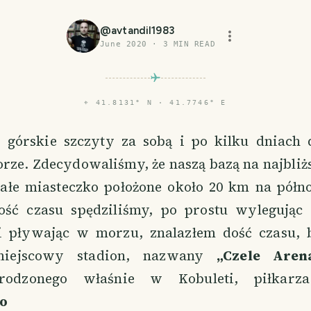
@
avtandil1983
June 2020
·
3
MIN READ
⌖
41.8131° N · 41.7746° E
 górskie szczyty za sobą i po kilku dniach
rze. Zdecydowaliśmy, że naszą bazą na najbliżs
ałe miasteczko położone około 20 km na półn
ść czasu spędziliśmy, po prostu wylegując 
 i pływając w morzu, znalazłem dość czasu, 
miejscowy stadion, nazwany
„Czele Aren
urodzonego właśnie w Kobuleti, piłka
o