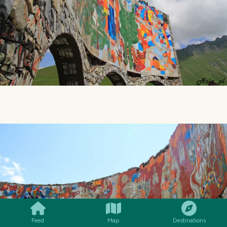
SMILES
COMMENT
SHARE
Feed
Map
Destinations