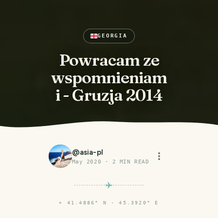
GEORGIA
Powracam ze
wspomnieniam
i - Gruzja 2014
@
asia-pl
May 2020
·
2
MIN READ
⌖
41.4886° N · 45.3920° E