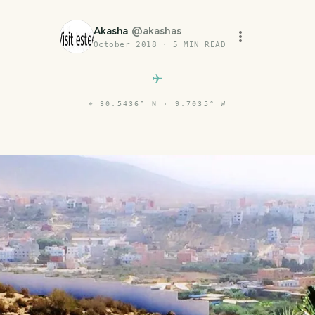
Akasha
@
akashas
October 2018
·
5
MIN READ
⌖
30.5436° N · 9.7035° W