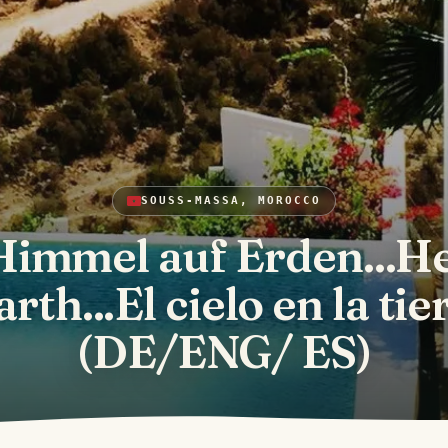
SOUSS-MASSA, MOROCCO
Himmel auf Erden...H
rth...El cielo en la tier
(DE/ENG/ ES)