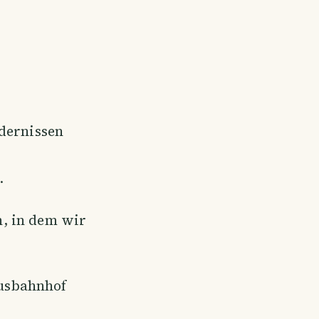
ndernissen
.
n, in dem wir
usbahnhof