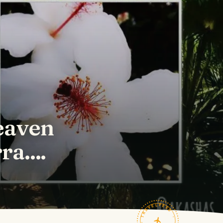
eaven
ra....
TRAVELFEED · FIELD NOTES ·