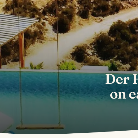
Der 
on ea