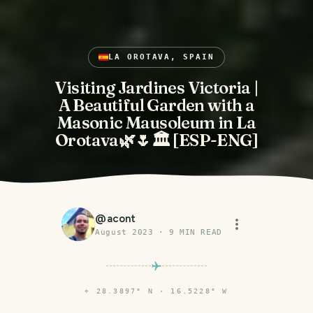
LA OROTAVA, SPAIN
Visiting Jardines Victoria |
A Beautiful Garden with a
Masonic Mausoleum in La
Orotava🌿🌷🏛️ [ESP-ENG]
@
acont
August 2023
·
9
MIN READ
⌖
28.3897° N · 16.5228° W