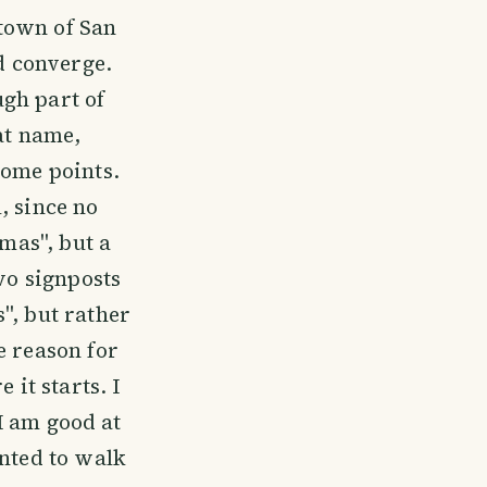
town of San
nd converge.
gh part of
at name,
some points.
l, since no
gmas", but a
wo signposts
", but rather
e reason for
 it starts. I
 I am good at
anted to walk