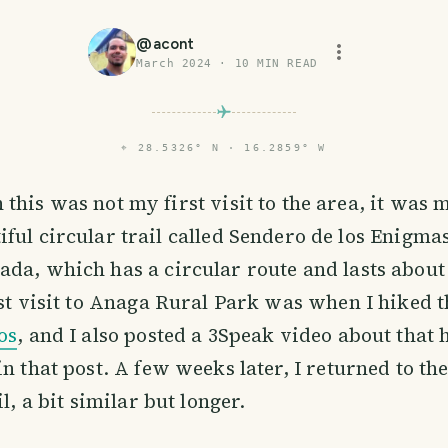
@
acont
March 2024
·
10
MIN READ
⌖
28.5326° N · 16.2859° W
 this was not my first visit to the area, it was m
iful circular trail called Sendero de los Enigma
da, which has a circular route and lasts about
rst visit to Anaga Rural Park was when I hiked 
os
, and I also posted a 3Speak video about that
n that post. A few weeks later, I returned to the
il, a bit similar but longer.