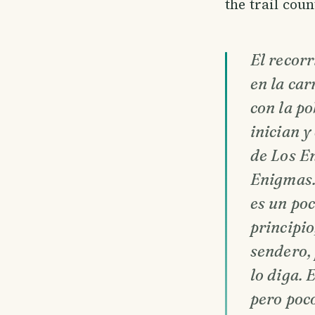
the trail cou
El recor
en la car
con la po
inician y
de Los En
Enigmas.
es un poc
principio
sendero,
lo diga. 
pero poco