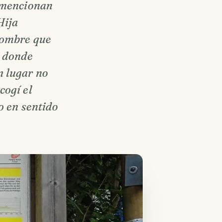
o mencionan
Hija
nombre que
r donde
n lugar no
cogí el
o en sentido