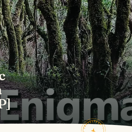
c
a
P]
TRAVELFEED · FIELD NOTES ·