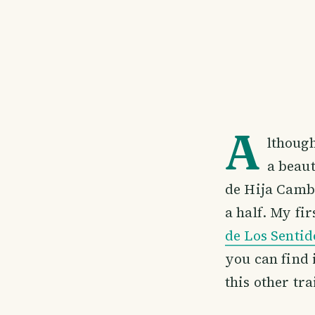
A
lthough
a beaut
de Hija Camba
a half. My fi
de Los Sentid
you can find i
this other tra