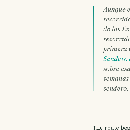
Aunque es
recorrid
de los E
recorrid
primera v
Sendero 
sobre es
semanas m
sendero,
The route beg