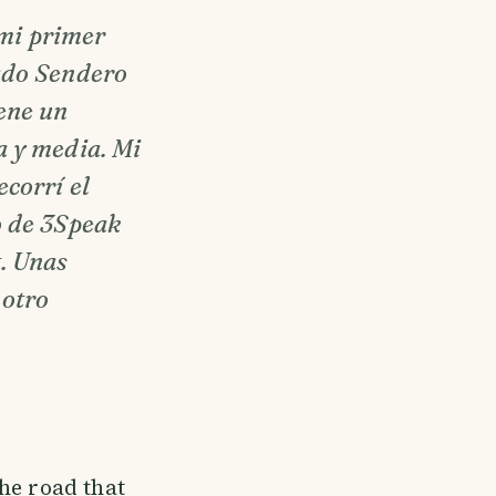
 mi primer
ado Sendero
ene un
a y media. Mi
corrí el
o de 3Speak
. Unas
 otro
he road that