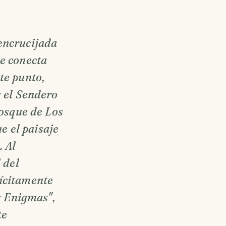
encrucijada
se conecta
te punto,
s el Sendero
bosque de Los
 el paisaje
. Al
 del
lícitamente
os Enigmas",
te