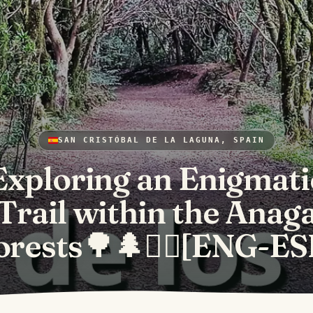
SAN CRISTÓBAL DE LA LAGUNA, SPAIN
Exploring an Enigmati
Trail within the Anag
orests🌳🌲🚶‍♂️[ENG-ES