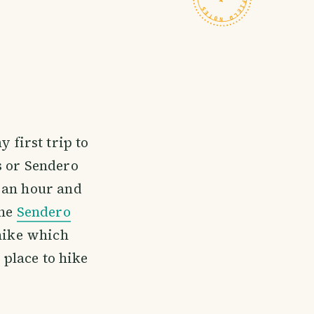
y first trip to
s or Sendero
 an hour and
the
Sendero
 hike which
 place to hike