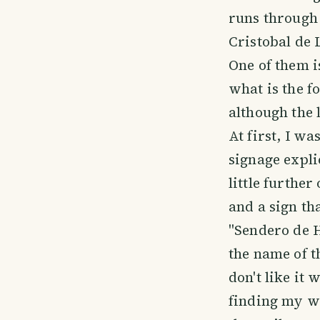
runs through
Cristobal de 
One of them i
what is the f
although the 
At first, I wa
signage expli
little furthe
and a sign th
"Sendero de H
the name of th
don't like it 
finding my wa