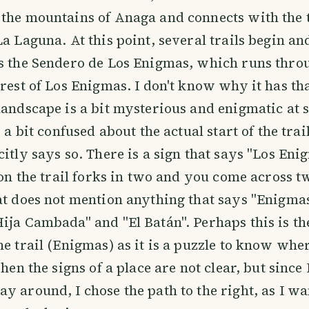
 the mountains of Anaga and connects with the 
La Laguna. At this point, several trails begin a
s the Sendero de Los Enigmas, which runs throu
orest of Los Enigmas. I don't know why it has th
landscape is a bit mysterious and enigmatic at 
s a bit confused about the actual start of the trai
citly says so. There is a sign that says "Los Eni
r on the trail forks in two and you come across t
at does not mention anything that says "Enigmas
ija Cambada" and "El Batán". Perhaps this is th
e trail (Enigmas) as it is a puzzle to know where
when the signs of a place are not clear, but since
y around, I chose the path to the right, as I w