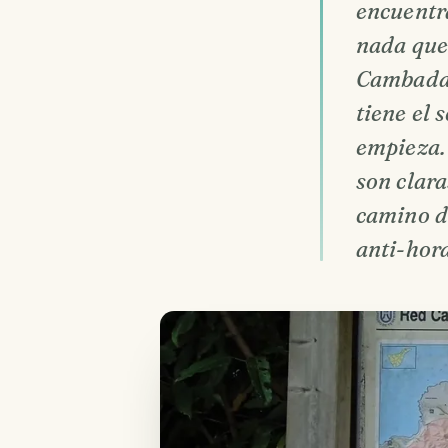
encuentr
nada que
Cambada"
tiene el
empieza.
son clar
camino de
anti-hora