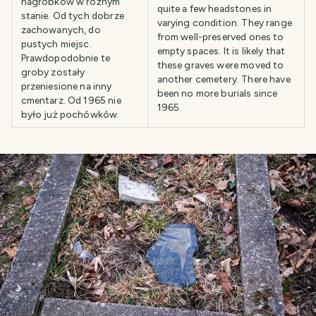
nagrobków w różnym
quite a few headstones in
stanie. Od tych dobrze
varying condition. They range
zachowanych, do
from well-preserved ones to
pustych miejsc.
empty spaces. It is likely that
Prawdopodobnie te
these graves were moved to
groby zostały
another cemetery. There have
przeniesione na inny
been no more burials since
cmentarz. Od 1965 nie
1965.
było już pochówków.