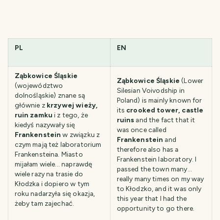
PL
EN
Ząbkowice Śląskie
Ząbkowice Śląskie
(Lower
(województwo
Silesian Voivodship in
dolnośląskie) znane są
Poland) is mainly known for
głównie z
krzywej wieży,
its
crooked tower, castle
ruin zamku
i z tego, że
ruins
and the fact that it
kiedyś nazywały się
was once called
Frankenstein
w związku z
Frankenstein
and
czym mają też laboratorium
therefore also has a
Frankensteina. Miasto
Frankenstein laboratory. I
mijałam wiele... naprawdę
passed the town many...
wiele razy na trasie do
really many times on my way
Kłodzka i dopiero w tym
to Kłodzko, and it was only
roku nadarzyła się okazja,
this year that I had the
żeby tam zajechać.
opportunity to go there.