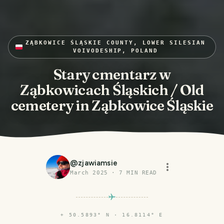
ZĄBKOWICE ŚLĄSKIE COUNTY, LOWER SILESIAN
VOIVODESHIP, POLAND
Stary cmentarz w
Ząbkowicach Śląskich / Old
cemetery in Ząbkowice Śląskie
@
zjawiamsie
March 2025
·
7
MIN READ
⌖
50.5893° N · 16.8114° E