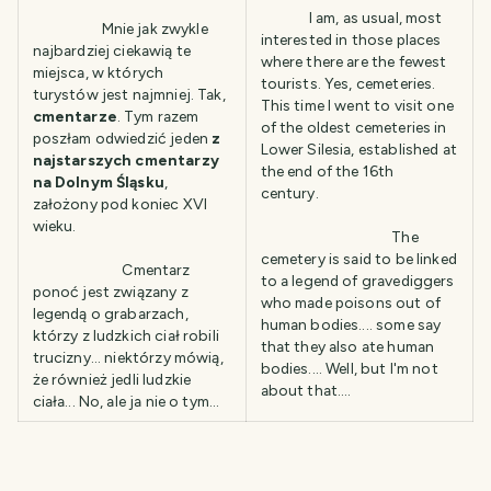
I am, as usual, most
Mnie jak zwykle
interested in those places
najbardziej ciekawią te
where there are the fewest
miejsca, w których
tourists. Yes, cemeteries.
turystów jest najmniej. Tak,
This time I went to visit one
cmentarze
. Tym razem
of the oldest cemeteries in
poszłam odwiedzić jeden
z
Lower Silesia, established at
najstarszych cmentarzy
the end of the 16th
na Dolnym Śląsku
,
century.
założony pod koniec XVI
wieku.
The
cemetery is said to be linked
Cmentarz
to a legend of gravediggers
ponoć jest związany z
who made poisons out of
legendą o grabarzach,
human bodies.... some say
którzy z ludzkich ciał robili
that they also ate human
trucizny... niektórzy mówią,
bodies.... Well, but I'm not
że również jedli ludzkie
about that....
ciała... No, ale ja nie o tym...