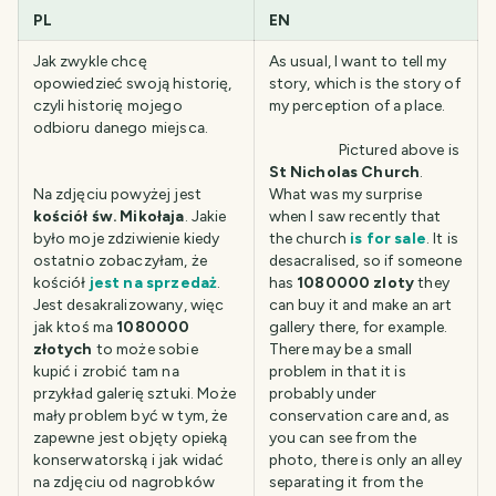
PL
EN
Jak zwykle chcę
As usual, I want to tell my
opowiedzieć swoją historię,
story, which is the story of
czyli historię mojego
my perception of a place.
odbioru danego miejsca.
Pictured above is
St Nicholas Church
.
Na zdjęciu powyżej jest
What was my surprise
kościół św. Mikołaja
. Jakie
when I saw recently that
było moje zdziwienie kiedy
the church
is for sale
. It is
ostatnio zobaczyłam, że
desacralised, so if someone
kościół
jest na sprzedaż
.
has
1080000 zloty
they
Jest desakralizowany, więc
can buy it and make an art
jak ktoś ma
1080000
gallery there, for example.
złotych
to może sobie
There may be a small
kupić i zrobić tam na
problem in that it is
przykład galerię sztuki. Może
probably under
mały problem być w tym, że
conservation care and, as
zapewne jest objęty opieką
you can see from the
konserwatorską i jak widać
photo, there is only an alley
na zdjęciu od nagrobków
separating it from the