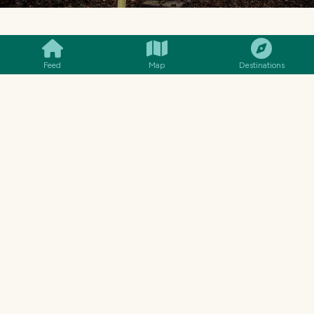
SMILES
COMMENT
SHARE
Feed
Map
Destinations
A NOTE FROM TRAVELFEED
Been to
Poland
too? Stories like this one
live on TravelFeed.
Start your own blog
PL
EN
Niestety nie nie
Unfortunately I didn't have
dysponowałam
unlimited time, so I took a
nieograniczoną ilością
rather cursory walk through