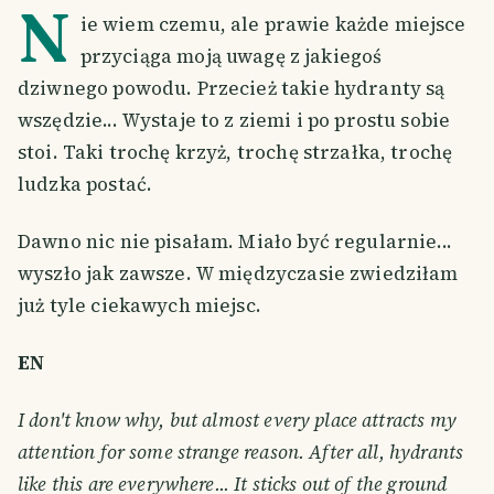
N
ie wiem czemu, ale prawie każde miejsce
przyciąga moją uwagę z jakiegoś
dziwnego powodu. Przecież takie hydranty są
wszędzie... Wystaje to z ziemi i po prostu sobie
stoi. Taki trochę krzyż, trochę strzałka, trochę
ludzka postać.
Dawno nic nie pisałam. Miało być regularnie...
wyszło jak zawsze. W międzyczasie zwiedziłam
już tyle ciekawych miejsc.
EN
I don't know why, but almost every place attracts my
attention for some strange reason. After all, hydrants
like this are everywhere... It sticks out of the ground