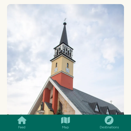
SMILES
COMMENT
SHARE
Feed
Map
Destinations