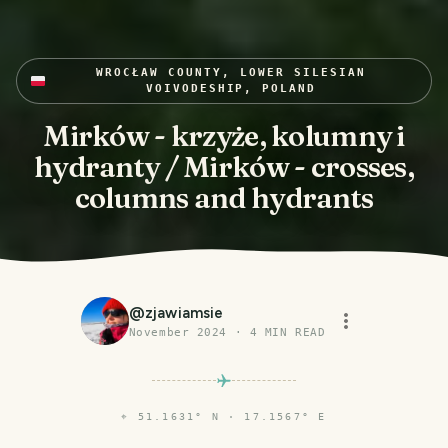
WROCŁAW COUNTY, LOWER SILESIAN
VOIVODESHIP, POLAND
Mirków - krzyże, kolumny i
hydranty / Mirków - crosses,
columns and hydrants
@
zjawiamsie
November 2024
·
4
MIN READ
⌖
51.1631° N · 17.1567° E