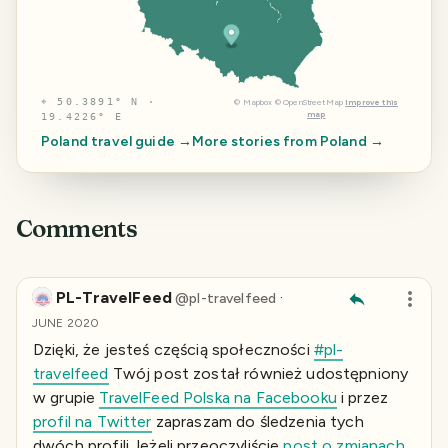
⌖
50.3891° N ·
©
Mapbox
©
OpenStreetMap
Improve this
map
19.4226° E
Poland
travel guide →
More stories from
Poland
→
Comments
PL-TravelFeed
·
@
pl-travelfeed
JUNE 2020
Dzięki, że jesteś częścią społeczności
#pl-
travelfeed
Twój post został również udostępniony
w grupie
TravelFeed Polska na Facebooku
i przez
profil na Twitter
zapraszam do śledzenia tych
dwóch profili.Jeżeli przeoczyliście
post o zmianach