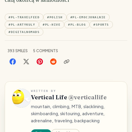
całą okolicą w samotności
#
PL-TRAVELFEED
#
POLISH
#
PL-EMOCJONALNIE
#
PL-ARTYKULY
#
PL-HIVE
#
PL-BLOG
#
SPORTS
#
DIGITALNOMADS
393
SMILES
5
COMMENTS
WRITTEN BY
Vertical Life
@
verticallife
mountain, climbing, MTB, slacklining,
skimboarding, skitouring, adventure,
adrenaline, traveling, backpacking