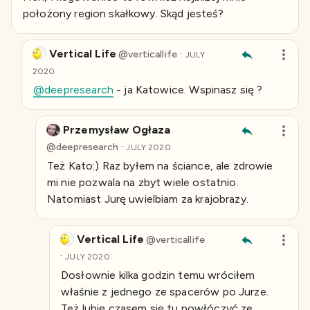
położony region skałkowy. Skąd jesteś?
Vertical Life
·
@
verticallife
JULY
2020
@deepresearch
- ja Katowice. Wspinasz się ?
Przemysław Ogłaza
·
@
deepresearch
JULY 2020
Też Kato:) Raz byłem na ściance, ale zdrowie
mi nie pozwala na zbyt wiele ostatnio.
Natomiast Jurę uwielbiam za krajobrazy.
Vertical Life
@
verticallife
·
JULY 2020
Dosłownie kilka godzin temu wróciłem
właśnie z jednego ze spacerów po Jurze.
Też lubię czasem się tu powłóczyć ze