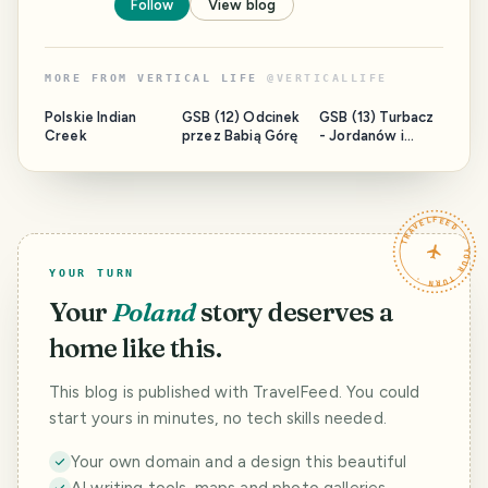
Follow
View blog
MORE FROM
VERTICAL LIFE
@
VERTICALLIFE
Polskie Indian
GSB (12) Odcinek
GSB (13) Turbacz
Creek
przez Babią Górę
- Jordanów i
nocleg w Galerii
Handlowej
TRAVELFEED · YOUR TURN ·
YOUR TURN
Your
Poland
story deserves a
home like this.
This blog is published with TravelFeed. You could
start yours in minutes, no tech skills needed.
Your own domain and a design this beautiful