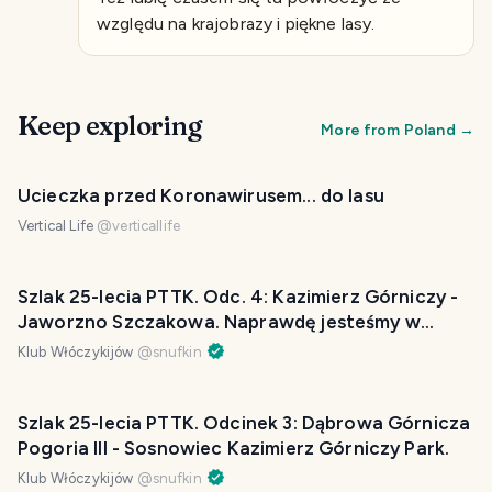
względu na krajobrazy i piękne lasy.
Keep exploring
More from
Poland
→
Ucieczka przed Koronawirusem... do lasu
Vertical Life
@
verticallife
Szlak 25-lecia PTTK. Odc. 4: Kazimierz Górniczy -
Jaworzno Szczakowa. Naprawdę jesteśmy w
mieście?
Klub Włóczykijów
@
snufkin
Szlak 25-lecia PTTK. Odcinek 3: Dąbrowa Górnicza
Pogoria III - Sosnowiec Kazimierz Górniczy Park.
Klub Włóczykijów
@
snufkin