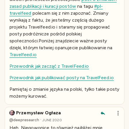
zasad publikacji i kuracji postów
na tagu
#pl-
travelfeed
polecam się z nim zapoznać. Zmiany
wynikają z faktu, że jesteśmy częścią dużego
projektu Travelfeed.io i staramy się propagować
posty podróżnicze pośród polskiej
społeczności.Poniżej znajdziecie ważne posty
dzięki, którym łatwiej opanujecie publikowanie na
Travelfeed.io
Przewodnik jak zacząć z TravelFeed.io
Przewodnik jak publikować posty na TravelFeed.io
Pamiętaj o zmianie języka na polski, tylko takie posty
możemy kurować.
Przemysław Ogłaza
·
@
deepresearch
JUNE 2020
Heh, Niegowonice to również najbliżej mnie