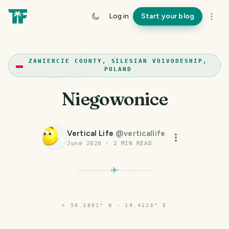
Log in
Start your blog
ZAWIERCIE COUNTY, SILESIAN VOIVODESHIP,
POLAND
Niegowonice
Vertical Life
@
verticallife
June 2020
·
2
MIN READ
⌖
50.3891° N · 19.4226° E