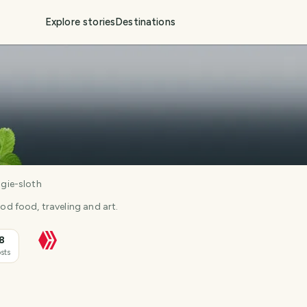
Explore stories
Destinations
gie-sloth
good food, traveling and art.
8
sts