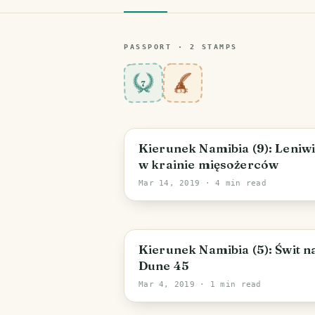
PASSPORT ·
2
STAMP
S
7
Kierunek Namibia (9): Leniw
w krainie mięsożerców
Mar 14, 2019
· 4 min read
Kierunek Namibia (5): Świt n
Dune 45
Mar 4, 2019
· 1 min read