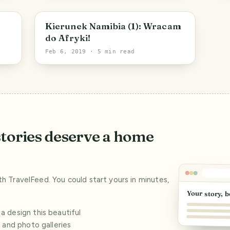
Kierunek Namibia (1): Wracam
do Afryki!
Feb 6, 2019
· 5 min read
stories deserve a home
ith TravelFeed. You could start yours in minutes,
Your story, b
 design this beautiful
s and photo galleries