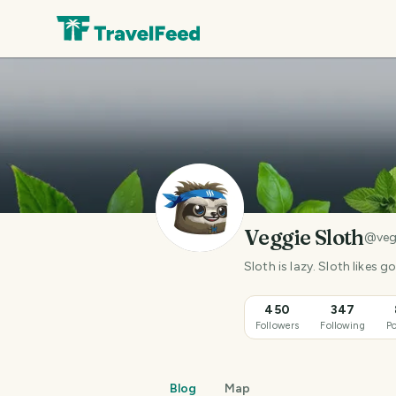
Veggie Sloth
@
veg
Sloth is lazy. Sloth likes 
450
347
Followers
Following
Po
Blog
Map