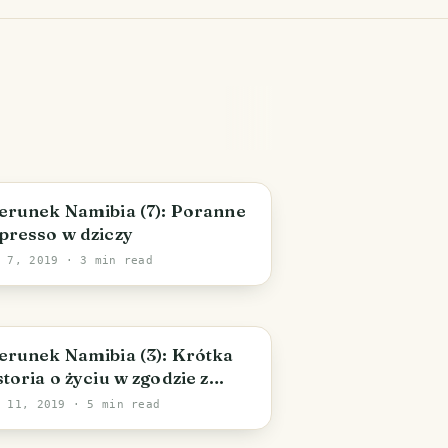
erunek Namibia (7): Poranne
presso w dziczy
r 7, 2019
· 3 min read
erunek Namibia (3): Krótka
storia o życiu w zgodzie z
turą, diamentach, obozach
b 11, 2019
· 5 min read
głady i lewackiej partyzantce