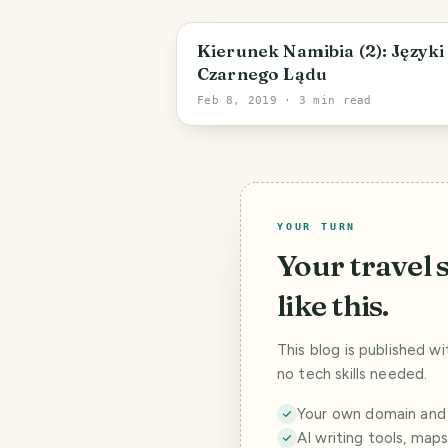
Kierunek Namibia (2): Języki
Czarnego Lądu
Feb 8, 2019
· 3 min read
YOUR TURN
Your travel 
like this.
This blog is published w
no tech skills needed.
Your own domain and a
AI writing tools, map