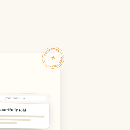
TRAVELFEED · YOUR TURN ·
your-name.com
eautifully told