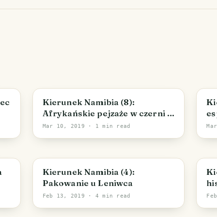
iec
Kierunek Namibia (8):
Ki
Afrykańskie pejzaże w czerni i
es
bieli
Mar 10, 2019
· 1 min read
Ma
a
Kierunek Namibia (4):
Ki
Pakowanie u Leniwca
hi
na
Feb 13, 2019
· 4 min read
Fe
za